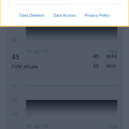
50
Data Deletion
Data Access
Privacy Policy
45
40
06 ago 26
Oggi
45
45
MAX
45
MIN
FVM attuale
50
45
40
06 ago 26
Oggi