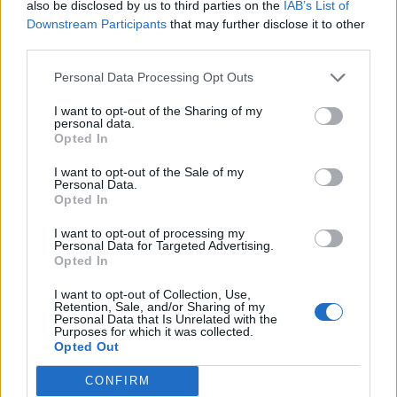
also be disclosed by us to third parties on the
IAB’s List of
Downstream Participants
that may further disclose it to other
third parties.
Personal Data Processing Opt Outs
I want to opt-out of the Sharing of my
personal data.
Opted In
I want to opt-out of the Sale of my
Personal Data.
Opted In
Classic
Mantra
I want to opt-out of processing my
Personal Data for Targeted Advertising.
Opted In
Andamento FantaValore di Mercato
I want to opt-out of Collection, Use,
Retention, Sale, and/or Sharing of my
Personal Data that Is Unrelated with the
Purposes for which it was collected.
45
45
MAX
Opted Out
45
MIN
FVM attuale
CONFIRM