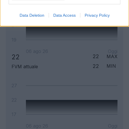
29
Data Deletion
Data Access
Privacy Policy
24
19
06 ago 26
Oggi
22
22
MAX
22
MIN
FVM attuale
27
22
17
06 ago 26
Oggi