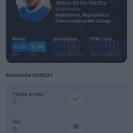
183cm
23 Ott 1997
Dx
Nazionalità
Inghilterra, Repubblica
Democratica del Congo
Media
Quotazione
FVM
/ 1000
0,00
0,00
10
11
22
24
MV
FM
Classic
Mantra
Classic
Mantra
Statistiche 2026/27
Partite a voto
0
Gol
0