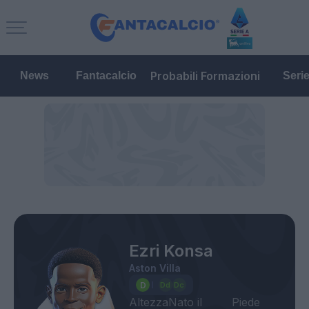
Probabili Formazioni
News
Fantacalcio
Seri
Ezri Konsa
Aston Villa
Altezza
Nato il
Piede