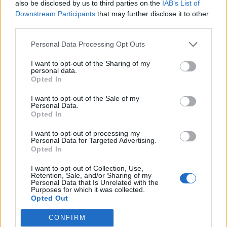
also be disclosed by us to third parties on the
IAB’s List of
Downstream Participants
that may further disclose it to other
third parties.
Personal Data Processing Opt Outs
I want to opt-out of the Sharing of my
personal data.
Opted In
I want to opt-out of the Sale of my
Personal Data.
Opted In
Classic
Mantra
I want to opt-out of processing my
Personal Data for Targeted Advertising.
Opted In
Andamento FantaValore di Mercato
I want to opt-out of Collection, Use,
Retention, Sale, and/or Sharing of my
Personal Data that Is Unrelated with the
Purposes for which it was collected.
24
24
MAX
Opted Out
24
MIN
FVM attuale
CONFIRM