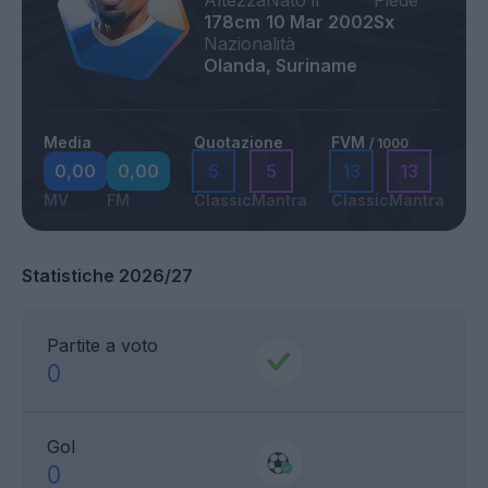
Altezza
Nato il
Piede
178cm
10 Mar 2002
Sx
Nazionalità
Olanda, Suriname
Media
Quotazione
FVM
/ 1000
0,00
0,00
5
5
13
13
MV
FM
Classic
Mantra
Classic
Mantra
Statistiche 2026/27
Partite a voto
0
Gol
0