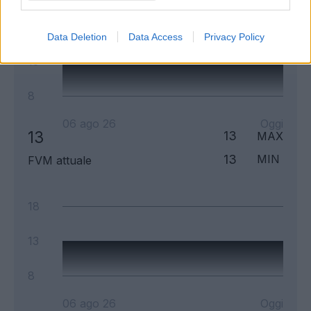
18
Data Deletion
Data Access
Privacy Policy
13
8
06 ago 26
Oggi
13
13
MAX
13
MIN
FVM attuale
18
13
8
06 ago 26
Oggi