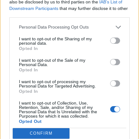
also be disclosed by us to third parties on the
IAB’s List of
Downstream Participants
that may further disclose it to other
third parties.
Personal Data Processing Opt Outs
I want to opt-out of the Sharing of my
personal data.
Opted In
I want to opt-out of the Sale of my
Personal Data.
Opted In
Classic
Mantra
I want to opt-out of processing my
Personal Data for Targeted Advertising.
Opted In
Andamento FantaValore di Mercato
I want to opt-out of Collection, Use,
Retention, Sale, and/or Sharing of my
Personal Data that Is Unrelated with the
Purposes for which it was collected.
13
13
MAX
Opted Out
13
MIN
FVM attuale
CONFIRM