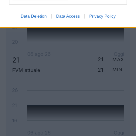
30
Data Deletion
Data Access
Privacy Policy
25
20
06 ago 26
Oggi
21
21
MAX
21
MIN
FVM attuale
26
21
16
06 ago 26
Oggi