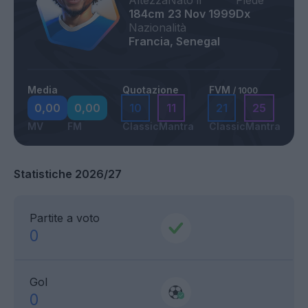
Altezza
Nato il
Piede
184cm
23 Nov 1999
Dx
Nazionalità
Francia, Senegal
Media
Quotazione
FVM
/ 1000
0,00
0,00
10
11
21
25
MV
FM
Classic
Mantra
Classic
Mantra
Statistiche 2026/27
Partite a voto
0
Gol
0