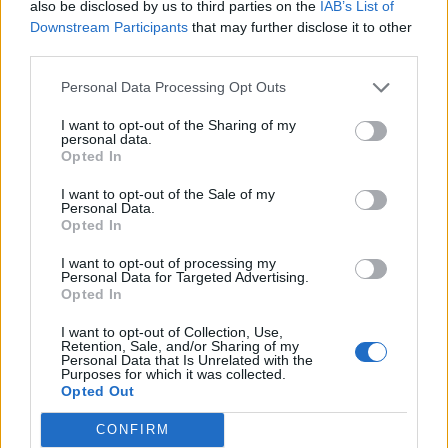
also be disclosed by us to third parties on the
IAB’s List of
Downstream Participants
that may further disclose it to other
third parties.
Personal Data Processing Opt Outs
I want to opt-out of the Sharing of my
personal data.
Opted In
I want to opt-out of the Sale of my
Personal Data.
Opted In
Classic
Mantra
I want to opt-out of processing my
Personal Data for Targeted Advertising.
Opted In
Andamento FantaValore di Mercato
I want to opt-out of Collection, Use,
Retention, Sale, and/or Sharing of my
Personal Data that Is Unrelated with the
Purposes for which it was collected.
25
25
MAX
Opted Out
25
MIN
FVM attuale
CONFIRM