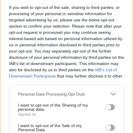
If you wish to opt-out of the sale, sharing to third parties, or
processing of your personal or sensitive information for
targeted advertising by us, please use the below opt-out
section to confirm your selection. Please note that after your
opt-out request is processed you may continue seeing
interest-based ads based on personal information utilized by
us or personal information disclosed to third parties prior to
your opt-out. You may separately opt-out of the further
KALIDOU KOULIBALY
- Le pessime prove
disclosure of your personal information by third parties on the
contro Fiorentina e Juventus, nelle prime due
IAB’s list of downstream participants. This information may
also be disclosed by us to third parties on the
IAB’s List of
partite del campionato, dovevano suonare come
Downstream Participants
that may further disclose it to other
campanello d'allarme. Chi credeva che fossero
third parties.
solo due episodi isolati è stato tradito dal
Personal Data Processing Opt Outs
senegalese:
nessun bonus, 6 gialli, 1 espulsione
e quell'autogol proprio allo Stadium
I want to opt-out of the Sharing of my
che è
personal data.
l'emblema della sua tremenda annata. Fanta-
Opted In
media addirittura inferiore a quella di Hateboer.
I want to opt-out of the Sale of my
Personal Data.
FEDERICO BERNARDESCHI
- Fa impressione