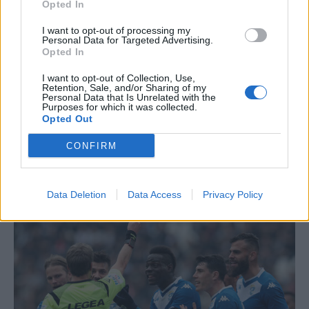
Opted In
vedere un giocatore con tutte queste presenze
I want to opt-out of processing my
(26) e di una squadra come la Juventus così in
Personal Data for Targeted Advertising.
alto in classifica. Eppure la realtà è evidente:
Opted In
solo 1 assist, un mare di insufficienze e di
I want to opt-out of Collection, Use,
Retention, Sale, and/or Sharing of my
aspettative disattese
. Si pensava che con Sarri
Personal Data that Is Unrelated with the
Purposes for which it was collected.
potesse finalmente esplodere, in tantissimi lo
Opted Out
hanno acquistato in coppia con Douglas Costa.
CONFIRM
Era meglio prendere il brasiliano da solo: l'ex
Fiorentina, di fatto, ha portato molti più danni che
frutti maturi.
Data Deletion
Data Access
Privacy Policy