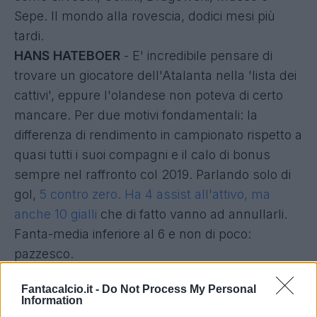
Sepe. Il mondo alla rovescia, dodici mesi più
tardi.
HANS HATEBOER
- E' incredibile pensare di
trovare un giocatore dell'Atalanta nella 'lista dei
cattivi', eppure l'olandese non poteva di certo
mancare. Per due motivi fondamentali: la
differenza di rendimento in campionato rispetto a
quasi tutti i suoi compagni e il calo di bonus
sempre nel raffronto col 2019. Parlando solo di
gol,
5 contro zero. Ha 4 assist all'attivo, ma
anche 10 gialli
che di fatto vanno ad annullarli.
Fanta-media inferiore al 6 e non di poco:
pazzesco.
Fantacalcio.it -
Do Not Process My Personal
Information