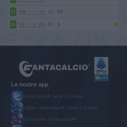
VER
1-1
COM
37
EMP
1-2
VER
38
Le nostre app
Fantacalcio® Serie A Enilive
Leghe Fantacalcio® Serie A Enilive
EuroLeghe Fantacalcio®