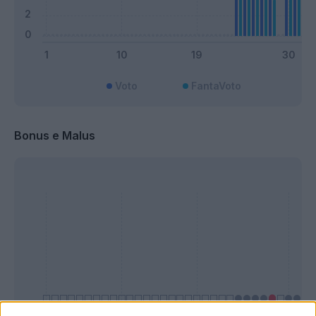
Voto
FantaVoto
Bonus e Malus