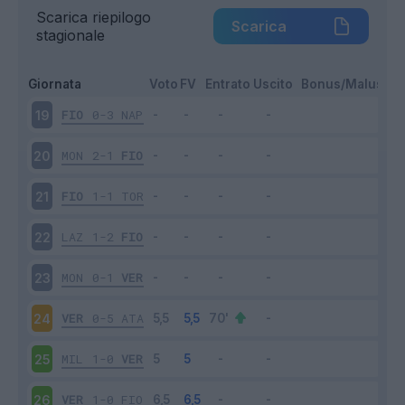
Scarica riepilogo
Scarica
stagionale
Giornata
Voto
FV
Entrato
Uscito
Bonus/Malus
FIO
0-3
NAP
19
MON
2-1
FIO
20
FIO
1-1
TOR
21
LAZ
1-2
FIO
22
MON
0-1
VER
23
VER
0-5
ATA
24
MIL
1-0
VER
25
VER
1-0
FIO
26