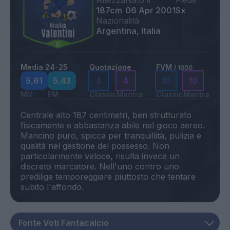
Altezza
Nato il
Piede
187cm
06 Apr 2001
Sx
Nazionalità
Argentina, Italia
Media 24-25
Quotazione
FVM
/ 1000
5,61
5,43
4
4
10
10
MV
FM
Classic
Mantra
Classic
Mantra
Centrale alto 187 centimetri, ben strutturato
fisicamente e abbastanza abile nel gioco aereo.
Mancino puro, spicca per tranquillità, pulizia e
qualità nel gestione del possesso. Non
particolarmente veloce, risulta invece un
discreto marcatore. Nell'uno contro uno
predilige temporeggiare piuttosto che tentare