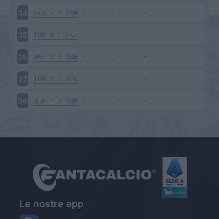
ATA
2-1
TOR
34
TOR
0-1
LAZ
35
NAP
2-2
TOR
36
TOR
2-1
SPA
37
GEN
1-2
TOR
38
Le nostre app