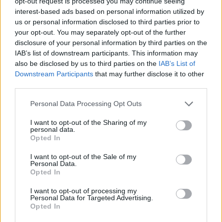
opt-out request is processed you may continue seeing
interest-based ads based on personal information utilized by
Infortunato
0 - 0
%
us or personal information disclosed to third parties prior to
Inutilizzato
29 - 76
%
your opt-out. You may separately opt-out of the further
disclosure of your personal information by third parties on the
IAB’s list of downstream participants. This information may
also be disclosed by us to third parties on the
IAB’s List of
Downstream Participants
that may further disclose it to other
third parties.
Personal Data Processing Opt Outs
Scarica riepilogo
Scarica
stagionale
I want to opt-out of the Sharing of my
personal data.
Opted In
Giornata
Voto
FV
Entrato
Uscito
Bonus/Malus
I want to opt-out of the Sale of my
Personal Data.
BOL
1-1
TOR
1
Opted In
TOR
3-0
SAS
2
I want to opt-out of processing my
Personal Data for Targeted Advertising.
Opted In
BEN
0-1
TOR
3