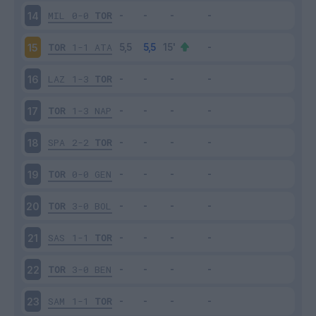
MIL
0-0
TOR
14
TOR
1-1
ATA
15
LAZ
1-3
TOR
16
TOR
1-3
NAP
17
SPA
2-2
TOR
18
TOR
0-0
GEN
19
TOR
3-0
BOL
20
SAS
1-1
TOR
21
TOR
3-0
BEN
22
SAM
1-1
TOR
23