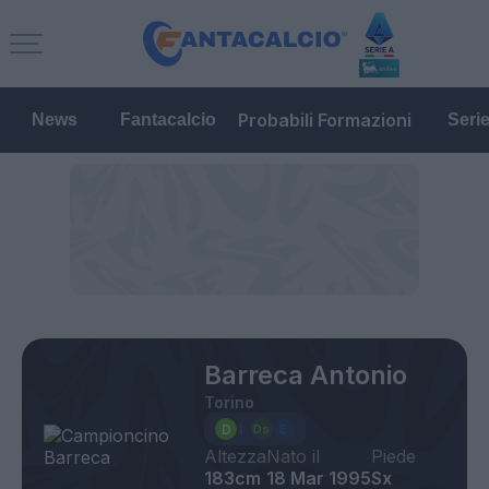
Probabili Formazioni
News
Fantacalcio
Seri
Barreca Antonio
Torino
Altezza
Nato il
Piede
183cm
18 Mar 1995
Sx