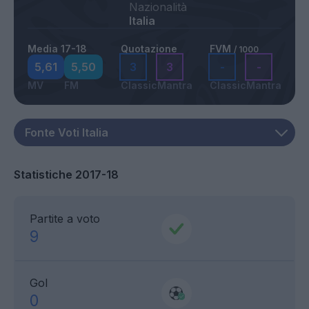
Nazionalità
Italia
Media 17-18
Quotazione
FVM
/ 1000
5,61
5,50
3
3
-
-
MV
FM
Classic
Mantra
Classic
Mantra
Statistiche 2017-18
Partite a voto
9
Gol
0