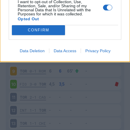
I want to opt-out of Collection, Use,
TOR
2-2
SAM
4
Retention, Sale, and/or Sharing of my
Personal Data that Is Unrelated with the
Purposes for which it was collected.
UDI
2-3
TOR
5
Opted Out
CONFIRM
JUV
4-0
TOR
6
TOR
2-2
VER
7
Data Deletion
Data Access
Privacy Policy
CRO
2-2
TOR
8
TOR
0-1
ROM
9
FIO
3-0
TOR
10
TOR
2-1
CAG
11
INT
1-1
TOR
12
TOR
1-1
CHI
13