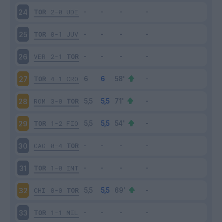
TOR
2-0
UDI
24
TOR
0-1
JUV
25
VER
2-1
TOR
26
TOR
4-1
CRO
27
ROM
3-0
TOR
28
TOR
1-2
FIO
29
CAG
0-4
TOR
30
TOR
1-0
INT
31
CHI
0-0
TOR
32
TOR
1-1
MIL
33