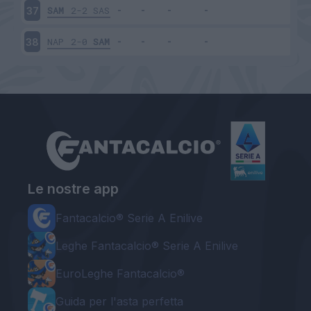
SAM
2-2
SAS
37
NAP
2-0
SAM
38
Le nostre app
Fantacalcio® Serie A Enilive
Leghe Fantacalcio® Serie A Enilive
EuroLeghe Fantacalcio®
Guida per l'asta perfetta