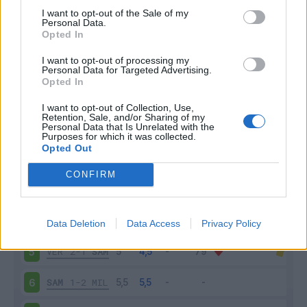
I want to opt-out of the Sale of my
Personal Data.
Opted In
Scarica riepilogo
Scarica
I want to opt-out of processing my
stagionale
Personal Data for Targeted Advertising.
Opted In
Giornata
Voto
FV
Entrato
Uscito
Bonus/Malus
I want to opt-out of Collection, Use,
Retention, Sale, and/or Sharing of my
Personal Data that Is Unrelated with the
SAM
0-2
ATA
1
Purposes for which it was collected.
Opted Out
SAM
0-0
JUV
2
CONFIRM
SAL
4-0
SAM
3
SAM
1-1
LAZ
4
Data Deletion
Data Access
Privacy Policy
VER
2-1
SAM
5
SAM
1-2
MIL
6