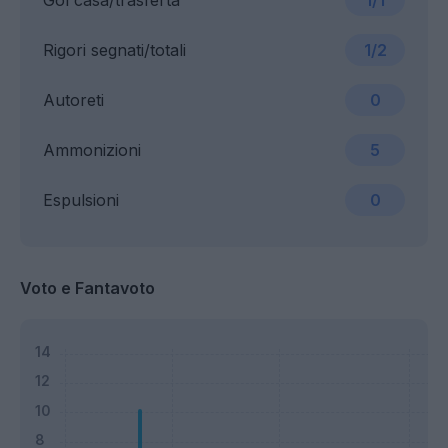
Gol casa/trasferta
1/1
Rigori segnati/totali
1/2
Autoreti
0
Ammonizioni
5
Espulsioni
0
Voto e Fantavoto