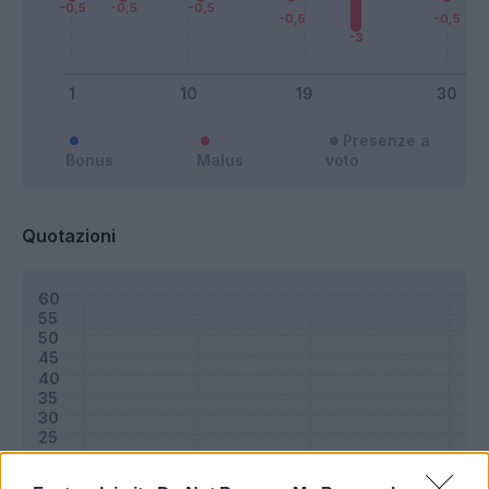
Presenze a
Bonus
Malus
voto
Quotazioni