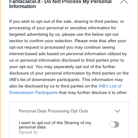
Fantacalcio.it -
Do Not Process My Personal
Information
If you wish to opt-out of the sale, sharing to third parties, or
processing of your personal or sensitive information for
Classic
Mantra
targeted advertising by us, please use the below opt-out
section to confirm your selection. Please note that after your
opt-out request is processed you may continue seeing
interest-based ads based on personal information utilized by
Riepilogo stagione
us or personal information disclosed to third parties prior to
your opt-out. You may separately opt-out of the further
Titolare
12 - 31
%
disclosure of your personal information by third parties on the
IAB’s list of downstream participants. This information may
Entrato
6 - 15
%
also be disclosed by us to third parties on the
IAB’s List of
Squalificato
0 - 0
%
Downstream Participants
that may further disclose it to other
third parties.
Infortunato
0 - 0
%
Personal Data Processing Opt Outs
Inutilizzato
20 - 52
%
I want to opt-out of the Sharing of my
personal data.
Opted In