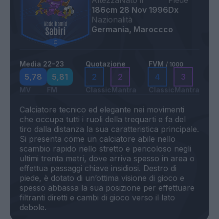
Altezza
Nato il
Piede
186cm
28 Nov 1996
Dx
Nazionalità
Germania, Maroccco
Media 22-23
Quotazione
FVM
/ 1000
5,78
5,81
2
2
4
3
MV
FM
Classic
Mantra
Classic
Mantra
Calciatore tecnico ed elegante nei movimenti
che occupa tutti i ruoli della trequarti e fa del
tiro dalla distanza la sua caratteristica principale.
Si presenta come un calciatore abile nello
scambio rapido nello stretto e pericoloso negli
ultimi trenta metri, dove arriva spesso in area o
effettua passaggi chiave insidiosi. Destro di
piede, è dotato di un’ottima visione di gioco e
spesso abbassa la sua posizione per effettuare
filtranti diretti e cambi di gioco verso il lato