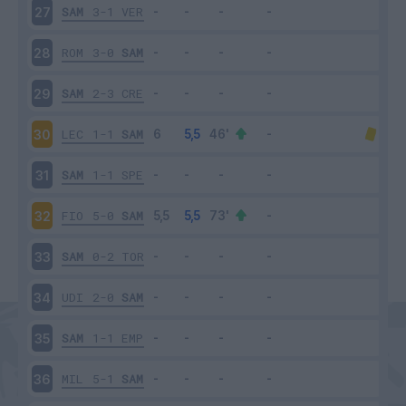
SAM
3-1
VER
27
ROM
3-0
SAM
28
SAM
2-3
CRE
29
LEC
1-1
SAM
30
SAM
1-1
SPE
31
FIO
5-0
SAM
32
SAM
0-2
TOR
33
UDI
2-0
SAM
34
SAM
1-1
EMP
35
MIL
5-1
SAM
36