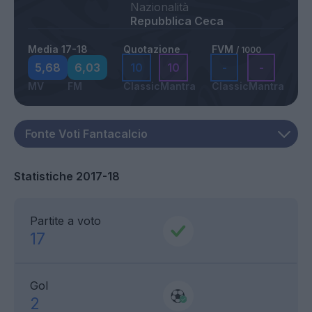
Nazionalità
Repubblica Ceca
Media 17-18
Quotazione
FVM
/ 1000
5,68
6,03
10
10
-
-
MV
FM
Classic
Mantra
Classic
Mantra
Statistiche 2017-18
Partite a voto
17
Gol
2