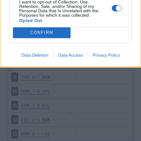
I want to opt-out of Collection, Use,
ROM
3-0
VER
4
Retention, Sale, and/or Sharing of my
Personal Data that Is Unrelated with the
Purposes for which it was collected.
BEN
0-4
ROM
5
Opted Out
CONFIRM
ROM
3-1
UDI
6
MIL
0-2
ROM
7
Data Deletion
Data Access
Privacy Policy
ROM
0-1
NAP
8
TOR
0-1
ROM
9
ROM
1-0
CRO
10
ROM
1-0
BOL
11
FIO
2-4
ROM
12
ROM
2-1
LAZ
13