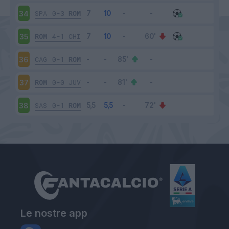
SPA
0-3
ROM
34
ROM
4-1
CHI
35
CAG
0-1
ROM
36
ROM
0-0
JUV
37
SAS
0-1
ROM
38
Le nostre app