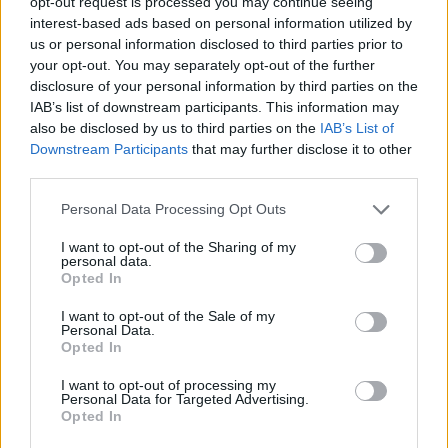
opt-out request is processed you may continue seeing
interest-based ads based on personal information utilized by
Infortunato
0 - 0
%
us or personal information disclosed to third parties prior to
Inutilizzato
16 - 42
%
your opt-out. You may separately opt-out of the further
disclosure of your personal information by third parties on the
IAB’s list of downstream participants. This information may
also be disclosed by us to third parties on the
IAB’s List of
Downstream Participants
that may further disclose it to other
third parties.
Personal Data Processing Opt Outs
Scarica riepilogo
Scarica
stagionale
I want to opt-out of the Sharing of my
personal data.
Opted In
Giornata
Voto
FV
Entrato
Uscito
Bonus/Malus
I want to opt-out of the Sale of my
Personal Data.
SAM
2-1
BEN
1
Opted In
FIO
1-2
SAM
2
I want to opt-out of processing my
Personal Data for Targeted Advertising.
Opted In
SAM
1-1
ROM
3