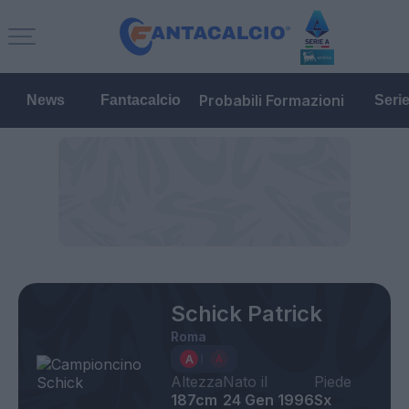
Probabili Formazioni
News
Fantacalcio
Seri
Schick Patrick
Roma
Altezza
Nato il
Piede
187cm
24 Gen 1996
Sx