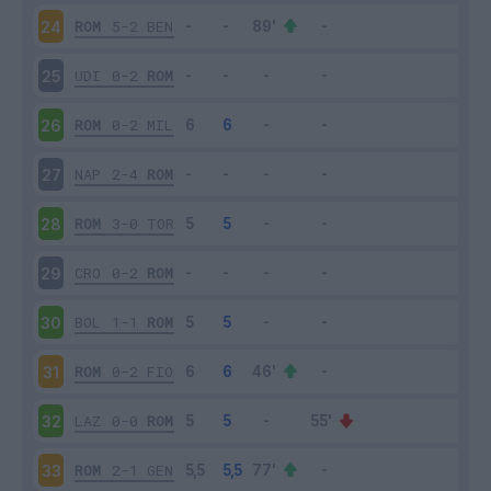
ROM
5-2
BEN
24
UDI
0-2
ROM
25
ROM
0-2
MIL
26
NAP
2-4
ROM
27
ROM
3-0
TOR
28
CRO
0-2
ROM
29
BOL
1-1
ROM
30
ROM
0-2
FIO
31
LAZ
0-0
ROM
32
ROM
2-1
GEN
33