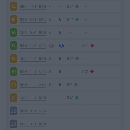
GEN
1-1
ROM
14
ROM
3-1
SPA
15
CHI
0-0
ROM
16
ROM
1-0
CAG
17
JUV
1-0
ROM
18
ROM
1-1
SAS
19
ROM
1-2
ATA
20
INT
1-1
ROM
21
ROM
0-1
SAM
22
VER
0-1
ROM
23