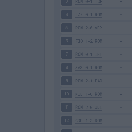
ROM
0-1
TOR
3
LAZ
0-1
ROM
4
ROM
2-0
VER
5
FIO
1-2
ROM
6
ROM
0-1
INT
7
SAS
0-1
ROM
8
ROM
2-1
PAR
9
MIL
1-0
ROM
10
ROM
2-0
UDI
11
CRE
1-3
ROM
12