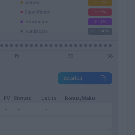
Entrato
0 - 0
%
Squalificato
0 - 0
%
Infortunato
0 - 0
%
Inutilizzato
38 - 100
%
Scarica
FV
Entrato
Uscito
Bonus/Malus