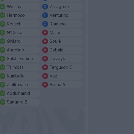
Wesley
Zaragoza
Hermoso
Venturino
Rensch
Romano
N'Dicka
Malen
Ghilardi
Soulè
Angelino
Dybala
Salah-Eddine
Dovbyk
Tsimikas
Ferguson E.
Kumbulla
Vaz
Ziolkowski
Arena A.
Abdulhamid
Sangarè B.