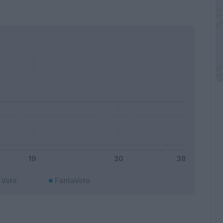
Voto
FantaVoto