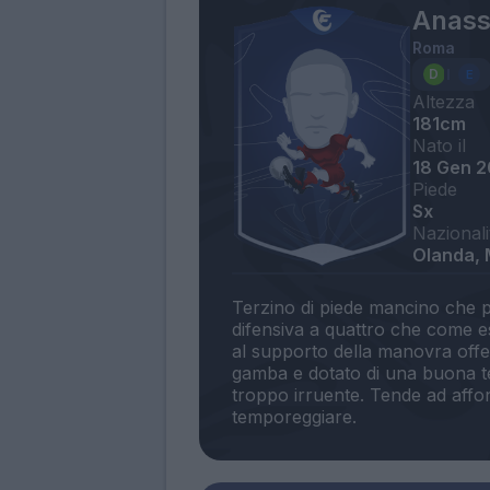
Anass
Roma
Altezza
181cm
Nato il
18 Gen 
Piede
Sx
Nazionali
Olanda,
Terzino di piede mancino che p
difensiva a quattro che come e
al supporto della manovra offe
gamba e dotato di una buona te
troppo irruente. Tende ad affo