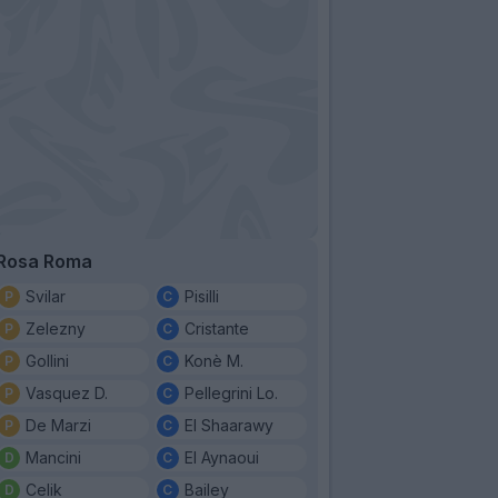
Rosa Roma
Svilar
Pisilli
Zelezny
Cristante
Gollini
Konè M.
Vasquez D.
Pellegrini Lo.
De Marzi
El Shaarawy
Mancini
El Aynaoui
Celik
Bailey