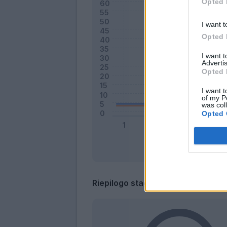
Opted 
I want t
Opted 
I want 
Advertis
Opted 
I want t
of my P
was col
Opted 
Riepilogo stagione