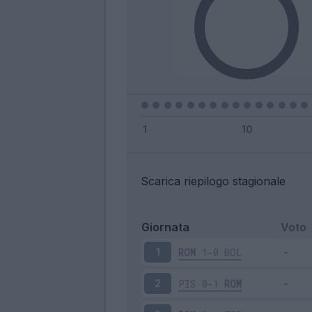
Scarica riepilogo stagionale
Giornata
Voto
ROM
1-0
BOL
1
PIS
0-1
ROM
2