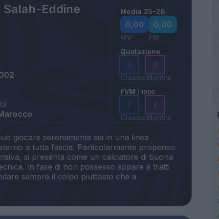
 Salah-Eddine
Media 25-26
0,00
0,00
MV
FM
Quotazione
4
3
2002
Classic
Mantra
FVM
/ 1000
tà
7
7
 Marocco
Classic
Mantra
uò giocare serenamente sia in una linea
sterno a tutta fascia. Particolarmente propenso
nsiva, si presenta come un calciatore di buona
cnica. In fase di non possesso appare a tratti
ndare sempre il colpo piuttosto che a