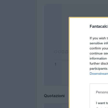
Fantacalci
If you wish 
sensitive in
confirm you
continue se
information 
further disc
participants
Downstream 
Bonus
Persona
Quotazioni
I want t