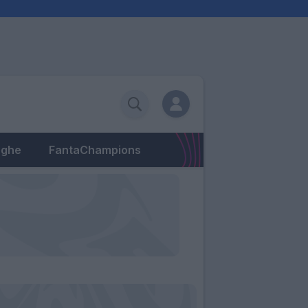
eghe
FantaChampions