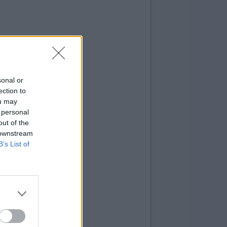
sonal or
ection to
ou may
 personal
out of the
 downstream
B’s List of