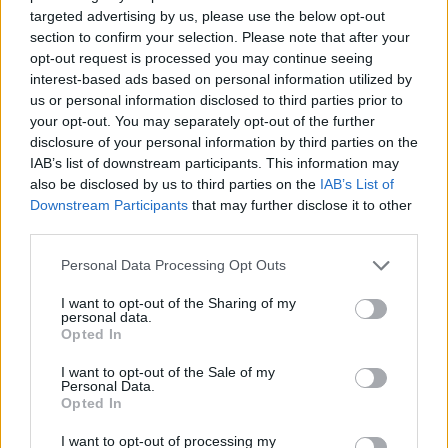
Classic
Mantra
targeted advertising by us, please use the below opt-out
section to confirm your selection. Please note that after your
opt-out request is processed you may continue seeing
Riepilogo stagione
interest-based ads based on personal information utilized by
us or personal information disclosed to third parties prior to
your opt-out. You may separately opt-out of the further
Titolare
0 - 0
%
disclosure of your personal information by third parties on the
IAB’s list of downstream participants. This information may
Entrato
2 - 5
%
also be disclosed by us to third parties on the
IAB’s List of
Squalificato
0 - 0
%
Downstream Participants
that may further disclose it to other
third parties.
Infortunato
0 - 0
%
Inutilizzato
34 - 94
%
Personal Data Processing Opt Outs
I want to opt-out of the Sharing of my
personal data.
Opted In
I want to opt-out of the Sale of my
Personal Data.
Opted In
Scarica riepilogo
Scarica
I want to opt-out of processing my
stagionale