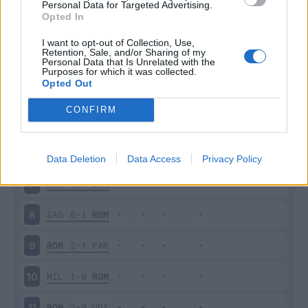
Personal Data for Targeted Advertising.
Opted In
Giornata
Voto
FV
Entrato
Uscito
Bonus/Malus
I want to opt-out of Collection, Use,
Retention, Sale, and/or Sharing of my
ROM
0-1
TOR
3
Personal Data that Is Unrelated with the
Purposes for which it was collected.
Opted Out
LAZ
0-1
ROM
4
CONFIRM
ROM
2-0
VER
5
FIO
1-2
ROM
6
Data Deletion
Data Access
Privacy Policy
ROM
0-1
INT
7
SAS
0-1
ROM
8
ROM
2-1
PAR
9
MIL
1-0
ROM
10
ROM
2-0
UDI
11