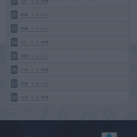
INT
5-2
ROM
31
ROM
3-0
PIS
32
ROM
1-1
ATA
33
BOL
0-2
ROM
34
ROM
4-0
FIO
35
PAR
2-3
ROM
36
ROM
2-0
LAZ
37
VER
0-2
ROM
38