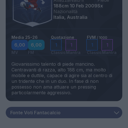
Altezza
Nato il
Piede
188cm
10 Feb 2009
Sx
Nazionalità
Italia, Australia
Media 25-26
Quotazione
FVM
/ 1000
6,00
6,00
1
1
1
1
MV
FM
Classic
Mantra
Classic
Mantra
Giovanissimo talento di piede mancino.
Centravanti di razza, alto 188 cm, ma molto
mobile e duttile, capace di agire sia al centro di
un tridente che in un duo. In fase di non
possesso non ama attuare un pressing