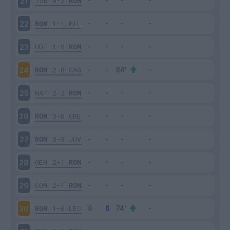
TOR
0-2
ROM
21
ROM
1-1
MIL
22
UDI
1-0
ROM
23
ROM
2-0
CAG
24
NAP
2-2
ROM
25
ROM
3-0
CRE
26
ROM
3-3
JUV
27
GEN
2-1
ROM
28
COM
2-1
ROM
29
ROM
1-0
LEC
30