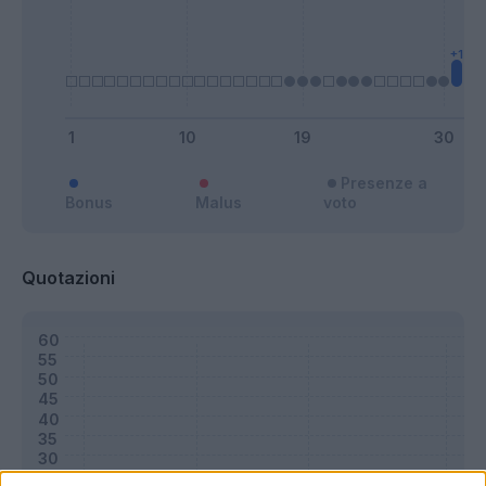
Presenze a
Bonus
Malus
voto
Quotazioni