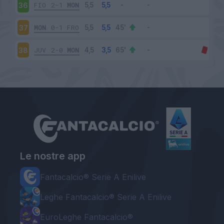
FIO
2-1
MON
36
MON
0-1
FRO
37
JUV
2-0
MON
38
Le nostre app
Fantacalcio® Serie A Enilive
Leghe Fantacalcio® Serie A Enilive
EuroLeghe Fantacalcio®