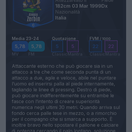
Altezza
Nato il
Piede
182cm
03 Mar 1999
Dx
Nazionalità
Italia
Media 23-24
Quotazione
FVM
/ 1000
5,78
5,78
5
5
22
22
MV
FM
Classic
Mantra
Classic
Mantra
Attaccante esterno che può giocare sia in un
attacco a tre che come seconda punta di un
attacco a due, agile e veloce, abile nel puntare
l’uomo ed inserirsi palla al piede internamente,
tagliando le linee di pressing. Destro di piede,
può giocare indifferentemente su entrambe le
fasce con l’intento di creare superiorità
numerica negli ultimi 30 metri. Quando arriva sul
fondo cerca palle tese in mezzo, o a rimorchio
per il compagno che si smarca a supporto. È
inoltre bravo nello spostare il pallone e calciare
di potenza cercando il palo lontano, soluzione