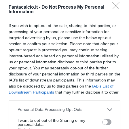
Fantacalcio.it -
Do Not Process My Personal
Information
If you wish to opt-out of the sale, sharing to third parties, or
processing of your personal or sensitive information for
targeted advertising by us, please use the below opt-out
Classic
Mantra
section to confirm your selection. Please note that after your
opt-out request is processed you may continue seeing
interest-based ads based on personal information utilized by
us or personal information disclosed to third parties prior to
Riepilogo stagione
your opt-out. You may separately opt-out of the further
disclosure of your personal information by third parties on the
Titolare
8 - 21
%
IAB’s list of downstream participants. This information may
also be disclosed by us to third parties on the
IAB’s List of
Entrato
12 - 31
%
Downstream Participants
that may further disclose it to other
Squalificato
1 - 2
%
third parties.
Infortunato
0 - 0
%
Personal Data Processing Opt Outs
Inutilizzato
17 - 44
%
I want to opt-out of the Sharing of my
personal data.