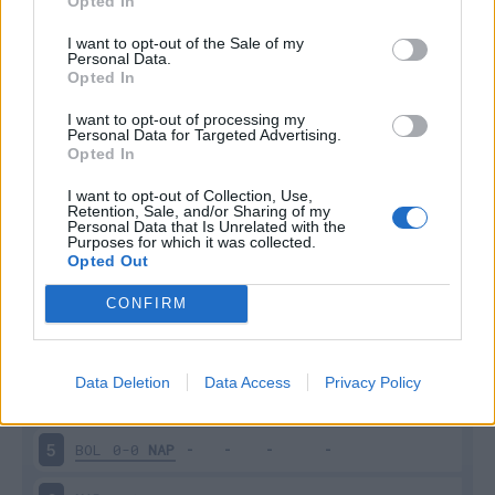
Opted In
I want to opt-out of the Sale of my
Personal Data.
Opted In
I want to opt-out of processing my
Scarica riepilogo
Personal Data for Targeted Advertising.
Scarica
stagionale
Opted In
I want to opt-out of Collection, Use,
Retention, Sale, and/or Sharing of my
Giornata
Voto
FV
Entrato
Uscito
Bonus/Malus
Personal Data that Is Unrelated with the
Purposes for which it was collected.
FRO
1-3
NAP
1
Opted Out
NAP
2-0
SAS
2
CONFIRM
NAP
1-2
LAZ
3
Data Deletion
Data Access
Privacy Policy
GEN
2-2
NAP
4
BOL
0-0
NAP
5