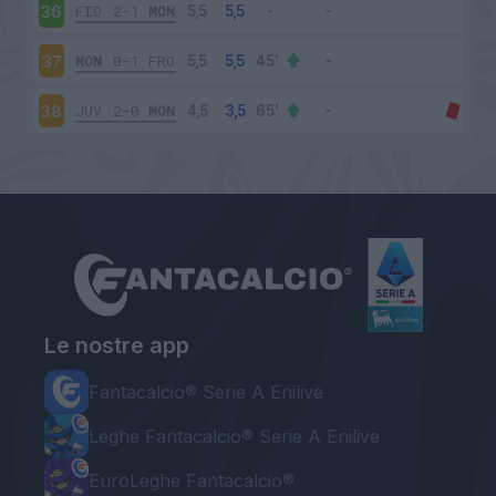
FIO
2-1
MON
36
MON
0-1
FRO
37
JUV
2-0
MON
38
Le nostre app
Fantacalcio® Serie A Enilive
Leghe Fantacalcio® Serie A Enilive
EuroLeghe Fantacalcio®