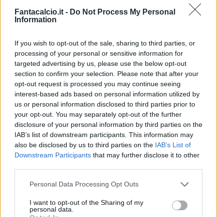
Fantacalcio.it -
Do Not Process My Personal
Information
If you wish to opt-out of the sale, sharing to third parties, or
processing of your personal or sensitive information for
targeted advertising by us, please use the below opt-out
Classic
Mantra
section to confirm your selection. Please note that after your
opt-out request is processed you may continue seeing
interest-based ads based on personal information utilized by
us or personal information disclosed to third parties prior to
Riepilogo stagione
your opt-out. You may separately opt-out of the further
disclosure of your personal information by third parties on the
Titolare
8 - 21
%
IAB’s list of downstream participants. This information may
also be disclosed by us to third parties on the
IAB’s List of
Entrato
12 - 31
%
Downstream Participants
that may further disclose it to other
Squalificato
1 - 2
%
third parties.
Infortunato
0 - 0
%
Personal Data Processing Opt Outs
Inutilizzato
17 - 44
%
I want to opt-out of the Sharing of my
personal data.