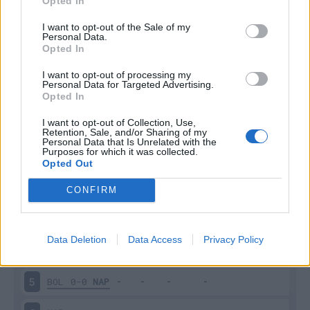
Opted In
I want to opt-out of the Sale of my
Personal Data.
Opted In
I want to opt-out of processing my
Scarica riepilogo
Personal Data for Targeted Advertising.
Scarica
stagionale
Opted In
I want to opt-out of Collection, Use,
Retention, Sale, and/or Sharing of my
Giornata
Voto
FV
Entrato
Uscito
Bonus/Malus
Personal Data that Is Unrelated with the
Purposes for which it was collected.
FRO
1-3
NAP
1
Opted Out
NAP
2-0
SAS
2
CONFIRM
NAP
1-2
LAZ
3
Data Deletion
Data Access
Privacy Policy
GEN
2-2
NAP
4
BOL
0-0
NAP
5