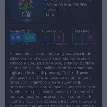
Altezza
Nato il
Piede
182cm
03 Mar 1999
Dx
Nazionalità
Italia
Media 23-24
Quotazione
FVM
/ 1000
5,78
5,78
5
5
22
22
MV
FM
Classic
Mantra
Classic
Mantra
Attaccante esterno che può giocare sia in un
attacco a tre che come seconda punta di un
attacco a due, agile e veloce, abile nel puntare
l’uomo ed inserirsi palla al piede internamente,
tagliando le linee di pressing. Destro di piede,
può giocare indifferentemente su entrambe le
fasce con l’intento di creare superiorità
numerica negli ultimi 30 metri. Quando arriva sul
fondo cerca palle tese in mezzo, o a rimorchio
per il compagno che si smarca a supporto. È
inoltre bravo nello spostare il pallone e calciare
di potenza cercando il palo lontano, soluzione