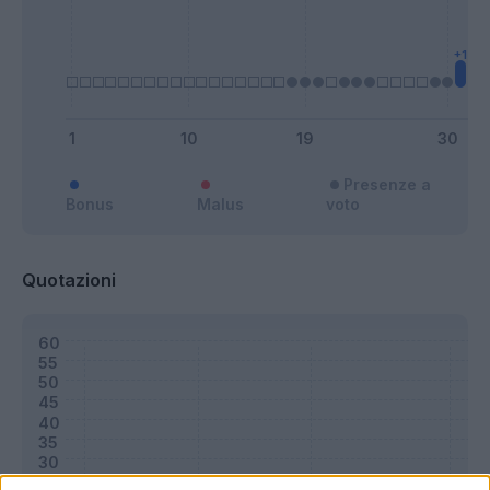
Presenze a
Bonus
Malus
voto
Quotazioni