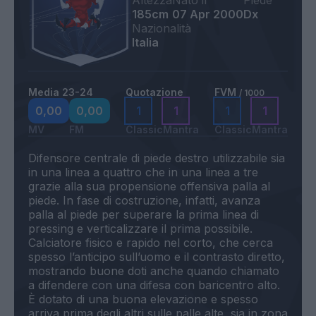
Altezza
Nato il
Piede
185cm
07 Apr 2000
Dx
Nazionalità
Italia
Media 23-24
Quotazione
FVM
/ 1000
0,00
0,00
1
1
1
1
MV
FM
Classic
Mantra
Classic
Mantra
Difensore centrale di piede destro utilizzabile sia
in una linea a quattro che in una linea a tre
grazie alla sua propensione offensiva palla al
piede. In fase di costruzione, infatti, avanza
palla al piede per superare la prima linea di
pressing e verticalizzare il prima possibile.
Calciatore fisico e rapido nel corto, che cerca
spesso l’anticipo sull’uomo e il contrasto diretto,
mostrando buone doti anche quando chiamato
a difendere con una difesa con baricentro alto.
È dotato di una buona elevazione e spesso
arriva prima degli altri sulle palle alte, sia in zona