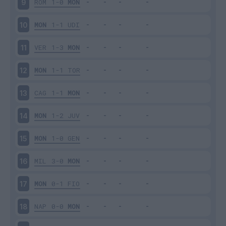
ROM
1-0
MON
9
MON
1-1
UDI
10
VER
1-3
MON
11
MON
1-1
TOR
12
CAG
1-1
MON
13
MON
1-2
JUV
14
MON
1-0
GEN
15
MIL
3-0
MON
16
MON
0-1
FIO
17
NAP
0-0
MON
18