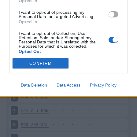
Opted In
I want to opt-out of processing my
Personal Data for Targeted Advertising.
Opted In
I want to opt-out of Collection, Use,
Scarica riepilogo
Retention, Sale, and/or Sharing of my
Scarica
Personal Data that Is Unrelated with the
stagionale
Purposes for which it was collected.
Opted Out
Giornata
Voto
FV
Entrato
Uscito
Bonus/Malus
CONFIRM
MON
1-1
LEC
4
LAZ
1-1
MON
5
Data Deletion
Data Access
Privacy Policy
MON
0-0
BOL
6
SAS
0-1
MON
7
MON
3-0
SAL
8