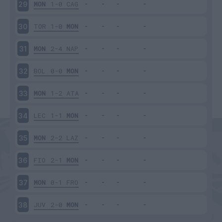
MON
1-0
CAG
29
TOR
1-0
MON
30
MON
2-4
NAP
31
BOL
0-0
MON
32
MON
1-2
ATA
33
LEC
1-1
MON
34
MON
2-2
LAZ
35
FIO
2-1
MON
36
MON
0-1
FRO
37
JUV
2-0
MON
38