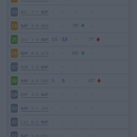
BOL
1-7
NAP
23
NAP
2-0
GEN
24
CHI
1-3
NAP
25
NAP
0-2
ATA
26
ROM
1-2
NAP
27
NAP
3-0
CRO
28
EMP
2-3
NAP
29
NAP
1-1
JUV
30
LAZ
0-3
NAP
31
NAP
3-0
UDI
32