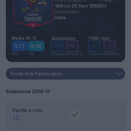
Altezza
Nato il
Piede
188cm
26 Nov 1988
Dx
Nazionalità
Italia
Media 16-17
Quotazione
FVM
/ 1000
5,77
6,38
13
13
-
-
MV
FM
Classic
Mantra
Classic
Mantra
Statistiche 2016-17
Partite a voto
13