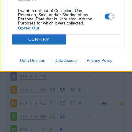
GEN
1-0
FIO
3
I want to opt-out of Collection, Use,
Retention, Sale, and/or Sharing of my
Personal Data that Is Unrelated with the
Purposes for which it was collected.
SAS
2-0
GEN
4
Opted Out
GEN
0-0
NAP
5
CONFIRM
GEN
1-1
PES
6
Data Deletion
Data Access
Privacy Policy
BOL
0-1
GEN
7
GEN
0-0
EMP
8
SAM
2-1
GEN
9
GEN
3-0
MIL
10
ATA
3-0
GEN
11
GEN
1-1
UDI
12