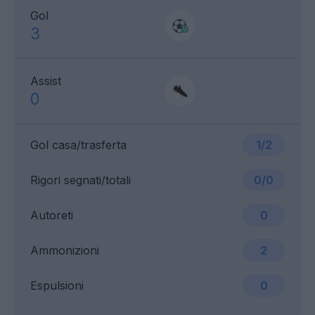
Gol
3
Assist
0
Gol casa/trasferta
1/2
Rigori segnati/totali
0/0
Autoreti
0
Ammonizioni
2
Espulsioni
0