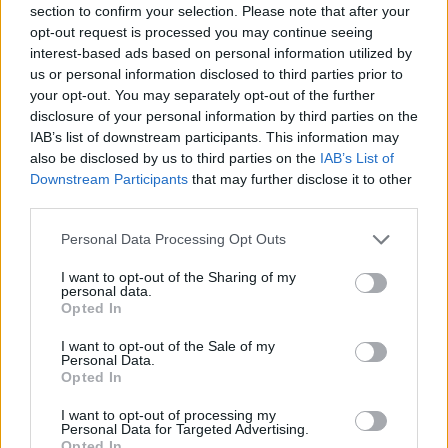
section to confirm your selection. Please note that after your
Entrato
6 - 15
%
opt-out request is processed you may continue seeing
interest-based ads based on personal information utilized by
Squalificato
0 - 0
%
us or personal information disclosed to third parties prior to
Infortunato
0 - 0
%
your opt-out. You may separately opt-out of the further
disclosure of your personal information by third parties on the
Inutilizzato
22 - 57
%
IAB’s list of downstream participants. This information may
also be disclosed by us to third parties on the
IAB’s List of
Downstream Participants
that may further disclose it to other
third parties.
Personal Data Processing Opt Outs
I want to opt-out of the Sharing of my
Scarica riepilogo
personal data.
Scarica
stagionale
Opted In
I want to opt-out of the Sale of my
Giornata
Voto
FV
Entrato
Uscito
Bonus/Malus
Personal Data.
Opted In
GEN
3-1
CAG
1
I want to opt-out of processing my
Personal Data for Targeted Advertising.
CRO
1-3
GEN
2
Opted In