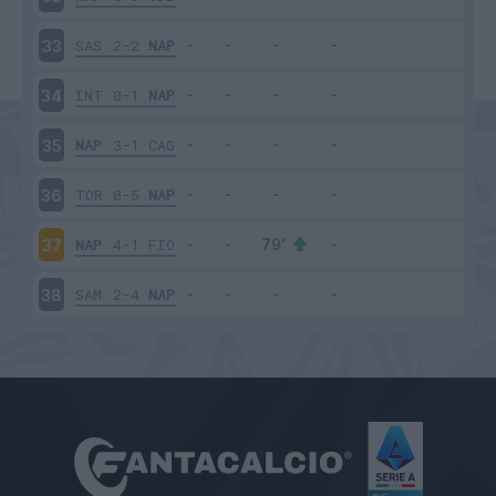
SAS
2-2
NAP
33
INT
0-1
NAP
34
NAP
3-1
CAG
35
TOR
0-5
NAP
36
NAP
4-1
FIO
37
SAM
2-4
NAP
38