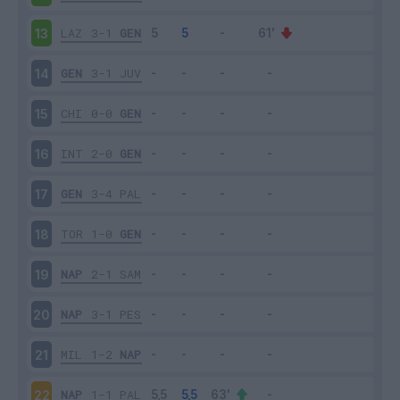
LAZ
3-1
GEN
13
GEN
3-1
JUV
14
CHI
0-0
GEN
15
INT
2-0
GEN
16
GEN
3-4
PAL
17
TOR
1-0
GEN
18
NAP
2-1
SAM
19
NAP
3-1
PES
20
MIL
1-2
NAP
21
NAP
1-1
PAL
22