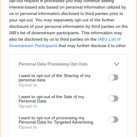
opt-out request is processed you may continue seeing
interest-based ads based on personal information utilized by
Infortunato
0 - 0
%
us or personal information disclosed to third parties prior to
Inutilizzato
25 - 65
%
your opt-out. You may separately opt-out of the further
disclosure of your personal information by third parties on the
IAB’s list of downstream participants. This information may
also be disclosed by us to third parties on the
IAB’s List of
Downstream Participants
that may further disclose it to other
third parties.
Personal Data Processing Opt Outs
Scarica riepilogo
Scarica
stagionale
I want to opt-out of the Sharing of my
personal data.
Opted In
Giornata
Voto
FV
Entrato
Uscito
Bonus/Malus
I want to opt-out of the Sale of my
Personal Data.
VER
1-3
NAP
1
Opted In
NAP
3-1
ATA
2
I want to opt-out of processing my
Personal Data for Targeted Advertising.
Opted In
BOL
0-3
NAP
3