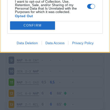
I want to opt-out of Collection, Use,
NAP
6-0
BEN
4
Retention, Sale, and/or Sharing of my
Personal Data that Is Unrelated with the
Purposes for which it was collected.
LAZ
1-4
NAP
5
Opted Out
CONFIRM
SPA
2-3
NAP
6
NAP
3-0
CAG
7
Data Deletion
Data Access
Privacy Policy
ROM
0-1
NAP
8
NAP
0-0
INT
9
GEN
2-3
NAP
10
NAP
3-1
SAS
11
CHI
0-0
NAP
12
NAP
2-1
MIL
13