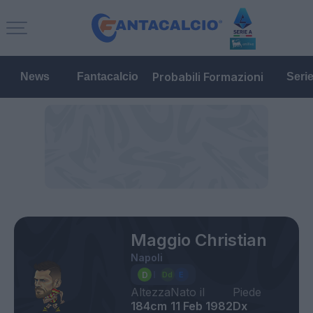
Probabili Formazioni
News
Fantacalcio
Seri
Maggio Christian
Napoli
Altezza
Nato il
Piede
184cm
11 Feb 1982
Dx