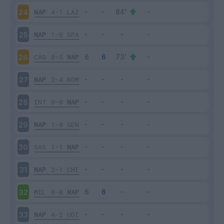
NAP
4-1
LAZ
24
NAP
1-0
SPA
25
CAG
0-5
NAP
26
NAP
2-4
ROM
27
INT
0-0
NAP
28
NAP
1-0
GEN
29
SAS
1-1
NAP
30
NAP
2-1
CHI
31
MIL
0-0
NAP
32
NAP
4-2
UDI
33