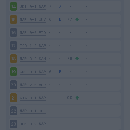
UDI
0-1
NAP
14
NAP
0-1
JUV
15
NAP
0-0
FIO
16
TOR
1-3
NAP
17
NAP
3-2
SAM
18
CRO
0-1
NAP
19
NAP
2-0
VER
20
ATA
0-1
NAP
21
NAP
3-1
BOL
22
BEN
0-2
NAP
23