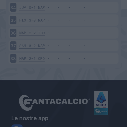
JUV
0-1
NAP
34
FIO
3-0
NAP
35
NAP
2-2
TOR
36
SAM
0-2
NAP
37
NAP
2-1
CRO
38
Le nostre app