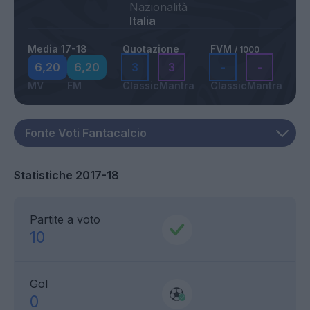
Nazionalità
Italia
Media 17-18
Quotazione
FVM
/ 1000
6,20
6,20
3
3
-
-
MV
FM
Classic
Mantra
Classic
Mantra
Statistiche 2017-18
Partite a voto
10
Gol
0