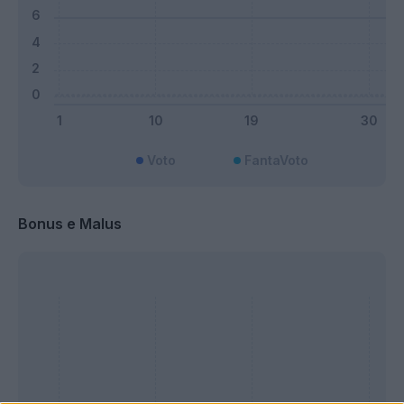
Voto
FantaVoto
Bonus e Malus