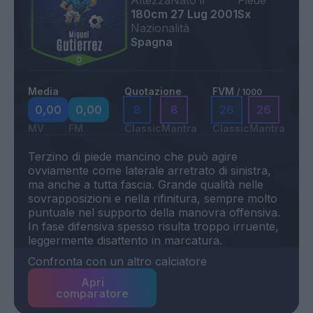
Altezza
Nato il
Piede
180cm
27 Lug 2001
Sx
Nazionalità
Spagna
Media
Quotazione
FVM
/ 1000
0,00
0,00
8
8
26
26
MV
FM
Classic
Mantra
Classic
Mantra
Terzino di piede mancino che può agire
ovviamente come laterale arretrato di sinistra,
ma anche a tutta fascia. Grande qualità nelle
sovrapposizioni e nella rifinitura, sempre molto
puntuale nel supporto della manovra offensiva.
In fase difensiva spesso risulta troppo irruente,
Confronta con un altro calciatore
Apri
comparatore