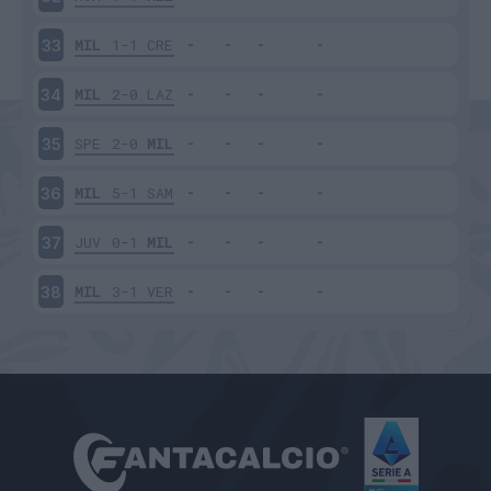
MIL
1-1
CRE
33
MIL
2-0
LAZ
34
SPE
2-0
MIL
35
MIL
5-1
SAM
36
JUV
0-1
MIL
37
MIL
3-1
VER
38