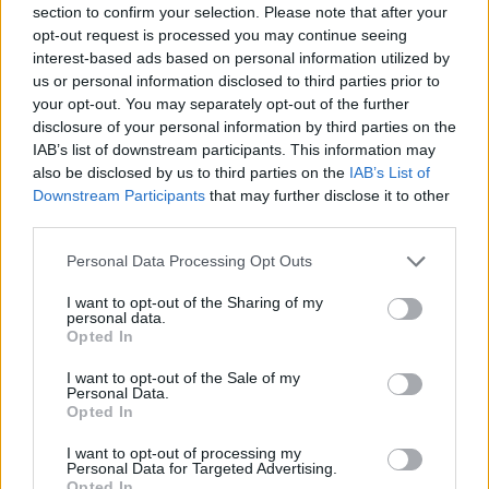
section to confirm your selection. Please note that after your
Entrato
1 - 2
%
opt-out request is processed you may continue seeing
interest-based ads based on personal information utilized by
Squalificato
0 - 0
%
us or personal information disclosed to third parties prior to
Infortunato
0 - 0
%
your opt-out. You may separately opt-out of the further
disclosure of your personal information by third parties on the
Inutilizzato
37 - 97
%
IAB’s list of downstream participants. This information may
also be disclosed by us to third parties on the
IAB’s List of
Downstream Participants
that may further disclose it to other
third parties.
Personal Data Processing Opt Outs
I want to opt-out of the Sharing of my
Scarica riepilogo
personal data.
Scarica
stagionale
Opted In
I want to opt-out of the Sale of my
Giornata
Voto
FV
Entrato
Uscito
Bonus/Malus
Personal Data.
Opted In
MIL
4-2
UDI
1
I want to opt-out of processing my
Personal Data for Targeted Advertising.
ATA
1-1
MIL
2
Opted In