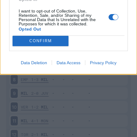
MIL
2-0
BOL
3
I want to opt-out of Collection, Use,
Retention, Sale, and/or Sharing of my
Personal Data that Is Unrelated with the
Purposes for which it was collected.
SAS
0-0
MIL
4
Opted Out
MIL
3-2
INT
5
CONFIRM
SAM
1-2
MIL
6
Data Deletion
Data Access
Privacy Policy
MIL
1-2
NAP
7
EMP
1-3
MIL
8
MIL
2-0
JUV
9
VER
1-2
MIL
10
MIL
4-1
MON
11
TOR
2-1
MIL
12