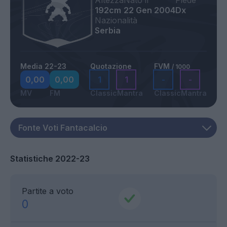
Altezza
Nato il
Piede
192cm
22 Gen 2004
Dx
Nazionalità
Serbia
Media 22-23
Quotazione
FVM
/ 1000
0,00
0,00
1
1
-
-
MV
FM
Classic
Mantra
Classic
Mantra
Statistiche 2022-23
Partite a voto
0