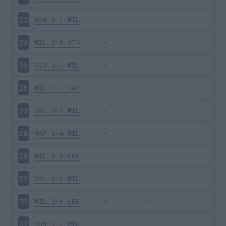
MON
0-1
MIL
23
MIL
2-0
ATA
24
FIO
2-1
MIL
25
MIL
1-1
SAL
26
UDI
3-1
MIL
27
NAP
0-4
MIL
28
MIL
0-0
EMP
29
BOL
1-1
MIL
30
MIL
2-0
LEC
31
ROM
1-1
MIL
32