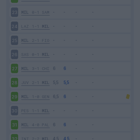
MIL
0-1
SAM
23
LAZ
1-1
MIL
24
MIL
2-1
FIO
25
SAS
0-1
MIL
26
MIL
3-1
CHI
27
JUV
2-1
MIL
28
MIL
1-0
GEN
29
PES
1-1
MIL
30
MIL
4-0
PAL
31
INT
2-2
MIL
32