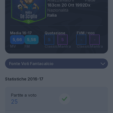
Altezza
Nato il
Piede
183cm
20 Ott 1992
Dx
Nazionalità
Italia
Media 16-17
Quotazione
FVM
/ 1000
5,66
5,58
5
5
-
-
MV
FM
Classic
Mantra
Classic
Mantra
Statistiche 2016-17
Partite a voto
25