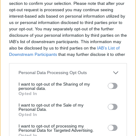
section to confirm your selection. Please note that after your
Entrato
2 - 5
%
opt-out request is processed you may continue seeing
interest-based ads based on personal information utilized by
Squalificato
0 - 0
%
us or personal information disclosed to third parties prior to
Infortunato
0 - 0
%
your opt-out. You may separately opt-out of the further
disclosure of your personal information by third parties on the
Inutilizzato
13 - 34
%
IAB’s list of downstream participants. This information may
also be disclosed by us to third parties on the
IAB’s List of
Downstream Participants
that may further disclose it to other
third parties.
Personal Data Processing Opt Outs
I want to opt-out of the Sharing of my
Scarica riepilogo
personal data.
Scarica
stagionale
Opted In
I want to opt-out of the Sale of my
Giornata
Voto
FV
Entrato
Uscito
Bonus/Malus
Personal Data.
Opted In
MIL
3-2
TOR
1
I want to opt-out of processing my
Personal Data for Targeted Advertising.
NAP
4-2
MIL
2
Opted In