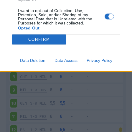
MIL
0-1
UDI
3
I want to opt-out of Collection, Use,
Retention, Sale, and/or Sharing of my
Personal Data that Is Unrelated with the
Purposes for which it was collected.
SAM
0-1
MIL
4
Opted Out
MIL
2-0
LAZ
5
CONFIRM
FIO
0-0
MIL
6
Data Deletion
Data Access
Privacy Policy
MIL
4-3
SAS
7
CHI
1-3
MIL
8
MIL
1-0
JUV
9
GEN
3-0
MIL
10
MIL
1-0
PES
11
PAL
1-2
MIL
12