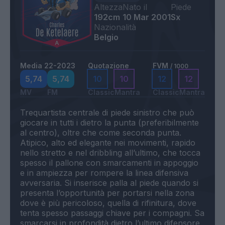
Altezza
Nato il
Piede
192cm
10 Mar 2001
Sx
Nazionalità
Belgio
Media 22-2023
Quotazione
FVM
/ 1000
5,74
5,74
10
10
12
12
MV
FM
Classic
Mantra
Classic
Mantra
Trequartista centrale di piede sinistro che può
giocare in tutti i dietro la punta (preferibilmente
al centro), oltre che come seconda punta.
Atipico, alto ed elegante nei movimenti, rapido
nello stretto e nel dribbling all’ultimo, che tocca
spesso il pallone con smarcamenti in appoggio
e in ampiezza per rompere la linea difensiva
avversaria. Si inserisce palla al piede quando si
presenta l’opportunità per portarsi nella zona
dove è più pericoloso, quella di rifinitura, dove
tenta spesso passaggi chiave per i compagni. Sa
smarcarsi in profondità dietro l’ultimo difensore