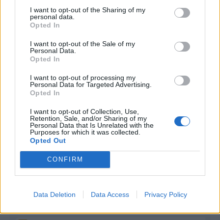
I want to opt-out of the Sharing of my
Infortunato
0 - 0
%
personal data.
Opted In
Inutilizzato
6 - 15
%
I want to opt-out of the Sale of my
Personal Data.
Opted In
I want to opt-out of processing my
Personal Data for Targeted Advertising.
Opted In
Scarica riepilogo
I want to opt-out of Collection, Use,
Scarica
stagionale
Retention, Sale, and/or Sharing of my
Personal Data that Is Unrelated with the
Purposes for which it was collected.
Opted Out
Giornata
Voto
FV
Entrato
Uscito
Bonus/Malus
CONFIRM
MIL
4-2
UDI
1
ATA
1-1
MIL
2
Data Deletion
Data Access
Privacy Policy
MIL
2-0
BOL
3