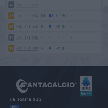
MIL
2-0
LAZ
34
SPE
2-0
MIL
35
MIL
5-1
SAM
36
JUV
0-1
MIL
37
MIL
3-1
VER
38
Le nostre app