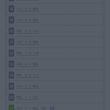
LEC
2-2
MIL
18
LAZ
4-0
MIL
19
MIL
2-5
SAS
20
INT
1-0
MIL
21
MIL
1-0
TOR
22
MON
0-1
MIL
23
MIL
2-0
ATA
24
FIO
2-1
MIL
25
MIL
1-1
SAL
26
UDI
3-1
MIL
27