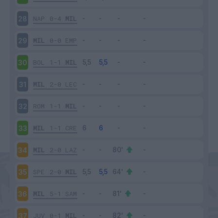
NAP
0-4
MIL
28
MIL
0-0
EMP
29
BOL
1-1
MIL
30
MIL
2-0
LEC
31
ROM
1-1
MIL
32
MIL
1-1
CRE
33
MIL
2-0
LAZ
34
SPE
2-0
MIL
35
MIL
5-1
SAM
36
JUV
0-1
MIL
37