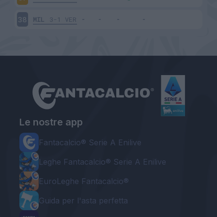
MIL
3-1
VER
38
Le nostre app
Fantacalcio® Serie A Enilive
Leghe Fantacalcio® Serie A Enilive
EuroLeghe Fantacalcio®
Guida per l'asta perfetta