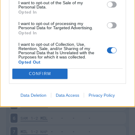
I want to opt-out of the Sale of my
Personal Data.
Opted In
Scarica riepilogo
Scarica
stagionale
I want to opt-out of processing my
Personal Data for Targeted Advertising.
Opted In
Giornata
Voto
FV
Entrato
Uscito
Bonus/Malus
I want to opt-out of Collection, Use,
Retention, Sale, and/or Sharing of my
MIL
4-2
UDI
1
Personal Data that Is Unrelated with the
Purposes for which it was collected.
Opted Out
ATA
1-1
MIL
2
CONFIRM
MIL
2-0
BOL
3
SAS
0-0
MIL
4
Data Deletion
Data Access
Privacy Policy
MIL
3-2
INT
5
SAM
1-2
MIL
6
MIL
1-2
NAP
7