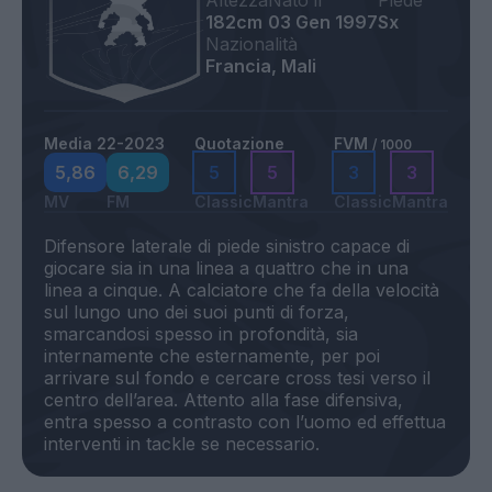
Altezza
Nato il
Piede
182cm
03 Gen 1997
Sx
Nazionalità
Francia, Mali
Media 22-2023
Quotazione
FVM
/ 1000
5,86
6,29
5
5
3
3
MV
FM
Classic
Mantra
Classic
Mantra
Difensore laterale di piede sinistro capace di
giocare sia in una linea a quattro che in una
linea a cinque. A calciatore che fa della velocità
sul lungo uno dei suoi punti di forza,
smarcandosi spesso in profondità, sia
internamente che esternamente, per poi
arrivare sul fondo e cercare cross tesi verso il
centro dell’area. Attento alla fase difensiva,
entra spesso a contrasto con l’uomo ed effettua