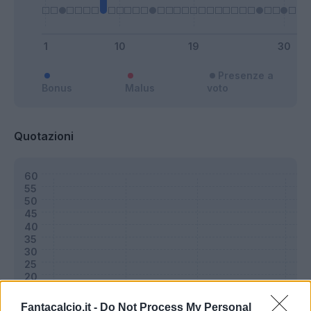
Presenze a
Bonus
Malus
voto
Quotazioni
Fantacalcio.it -
Do Not Process My Personal