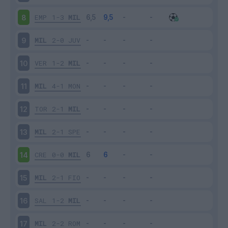
EMP
1-3
MIL
8
MIL
2-0
JUV
9
VER
1-2
MIL
10
MIL
4-1
MON
11
TOR
2-1
MIL
12
MIL
2-1
SPE
13
CRE
0-0
MIL
14
MIL
2-1
FIO
15
SAL
1-2
MIL
16
MIL
2-2
ROM
17