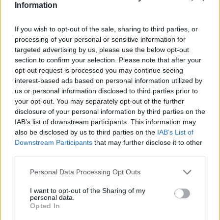
Information
If you wish to opt-out of the sale, sharing to third parties, or
processing of your personal or sensitive information for
Classic
Mantra
targeted advertising by us, please use the below opt-out
section to confirm your selection. Please note that after your
opt-out request is processed you may continue seeing
Riepilogo stagione
interest-based ads based on personal information utilized by
us or personal information disclosed to third parties prior to
your opt-out. You may separately opt-out of the further
Titolare
5 - 13
%
disclosure of your personal information by third parties on the
Entrato
5 - 13
%
IAB’s list of downstream participants. This information may
also be disclosed by us to third parties on the
IAB’s List of
Squalificato
0 - 0
%
Downstream Participants
that may further disclose it to other
Infortunato
0 - 0
%
third parties.
Inutilizzato
28 - 73
%
Personal Data Processing Opt Outs
I want to opt-out of the Sharing of my
personal data.
Opted In