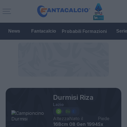
Probabili Formazioni
News
Fantacalcio
Seri
Durmisi Riza
Lazio
Altezza
Nato il
Piede
168cm
08 Gen 1994
Sx