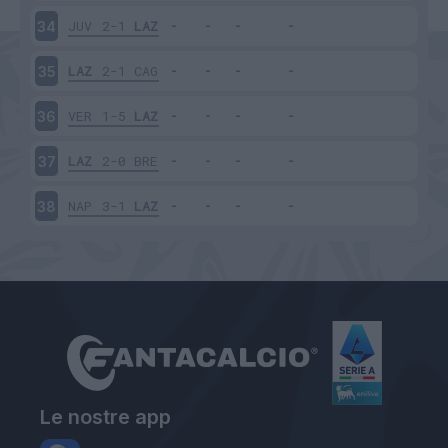
JUV
2-1
LAZ
34
LAZ
2-1
CAG
35
VER
1-5
LAZ
36
LAZ
2-0
BRE
37
NAP
3-1
LAZ
38
Le nostre app