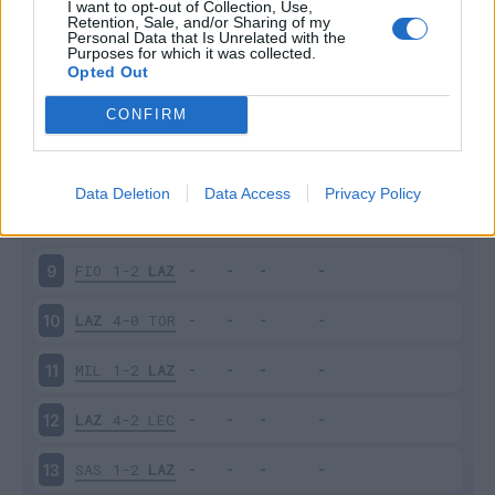
I want to opt-out of Collection, Use,
LAZ
2-0
PAR
4
Retention, Sale, and/or Sharing of my
Personal Data that Is Unrelated with the
Purposes for which it was collected.
INT
1-0
LAZ
5
Opted Out
CONFIRM
LAZ
4-0
GEN
6
BOL
2-2
LAZ
7
Data Deletion
Data Access
Privacy Policy
LAZ
3-3
ATA
8
FIO
1-2
LAZ
9
LAZ
4-0
TOR
10
MIL
1-2
LAZ
11
LAZ
4-2
LEC
12
SAS
1-2
LAZ
13