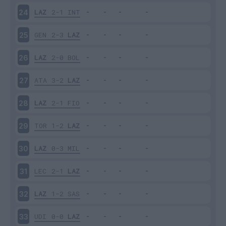
LAZ
2-1
INT
24
GEN
2-3
LAZ
25
LAZ
2-0
BOL
26
ATA
3-2
LAZ
27
LAZ
2-1
FIO
28
TOR
1-2
LAZ
29
LAZ
0-3
MIL
30
LEC
2-1
LAZ
31
LAZ
1-2
SAS
32
UDI
0-0
LAZ
33