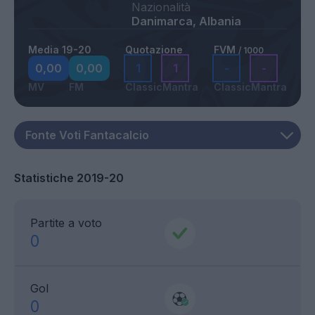
Nazionalità
Danimarca, Albania
Media 19-20
Quotazione
FVM
/ 1000
0,00
0,00
1
1
-
-
MV
FM
Classic
Mantra
Classic
Mantra
Statistiche 2019-20
Partite a voto
0
Gol
0