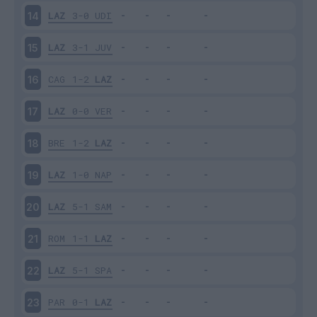
LAZ
3-0
UDI
14
LAZ
3-1
JUV
15
CAG
1-2
LAZ
16
LAZ
0-0
VER
17
BRE
1-2
LAZ
18
LAZ
1-0
NAP
19
LAZ
5-1
SAM
20
ROM
1-1
LAZ
21
LAZ
5-1
SPA
22
PAR
0-1
LAZ
23