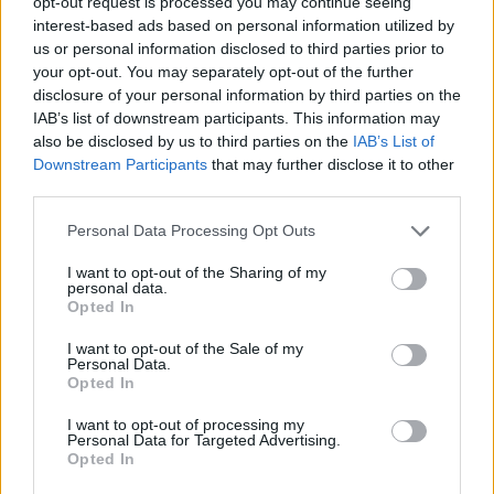
opt-out request is processed you may continue seeing
interest-based ads based on personal information utilized by
Infortunato
0 - 0
%
us or personal information disclosed to third parties prior to
Inutilizzato
38 - 100
%
your opt-out. You may separately opt-out of the further
disclosure of your personal information by third parties on the
IAB’s list of downstream participants. This information may
also be disclosed by us to third parties on the
IAB’s List of
Downstream Participants
that may further disclose it to other
third parties.
Personal Data Processing Opt Outs
Scarica riepilogo
Scarica
stagionale
I want to opt-out of the Sharing of my
personal data.
Opted In
Giornata
Voto
FV
Entrato
Uscito
Bonus/Malus
I want to opt-out of the Sale of my
Personal Data.
SAM
0-3
LAZ
1
Opted In
LAZ
1-1
ROM
2
I want to opt-out of processing my
Personal Data for Targeted Advertising.
Opted In
SPA
2-1
LAZ
3