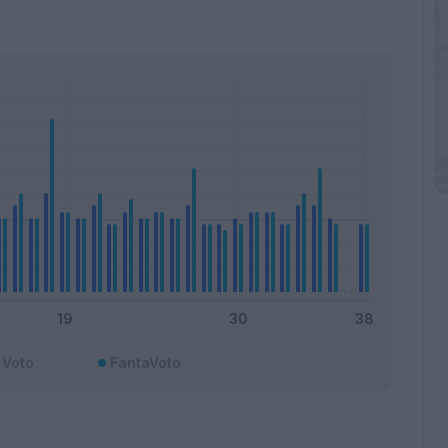
Voto
FantaVoto