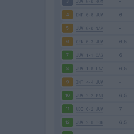
JUV
0-0
ROM
3
EMP
0-0
JUV
4
JUV
0-0
NAP
5
GEN
0-3
JUV
6
JUV
1-1
CAG
7
JUV
1-0
LAZ
8
INT
4-4
JUV
9
JUV
2-2
PAR
10
UDI
0-2
JUV
11
JUV
2-0
TOR
12