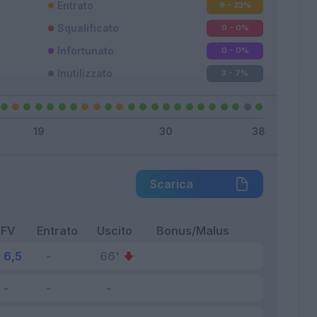
Entrato
9 - 23
%
Squalificato
0 - 0
%
Infortunato
0 - 0
%
Inutilizzato
3 - 7
%
Scarica
FV
Entrato
Uscito
Bonus/Malus