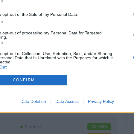
In
o opt-out of the Sale of my Personal Data.
In
to opt-out of processing my Personal Data for Targeted
ing.
In
o opt-out of Collection, Use, Retention, Sale, and/or Sharing
ersonal Data that Is Unrelated with the Purposes for which it
lected.
Out
CONFIRM
Classic
Mantra
Data Deletion
Data Access
Privacy Policy
Titolare
26 - 68
%