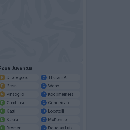
Rosa Juventus
Di Gregorio
Thuram K.
Perin
Weah
Pinsoglio
Koopmeiners
Cambiaso
Conceicao
Gatti
Locatelli
Kalulu
McKennie
Bremer
Douglas Luiz