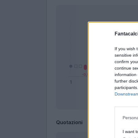
Fantacalci
If you wish 
sensitive in
confirm you
continue se
information 
further disc
participants
Downstream 
Bonus
Persona
Quotazioni
I want t