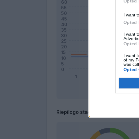
Opted 
I want t
Opted 
I want 
Advertis
Opted 
I want t
of my P
was col
Opted 
Riepilogo stagione