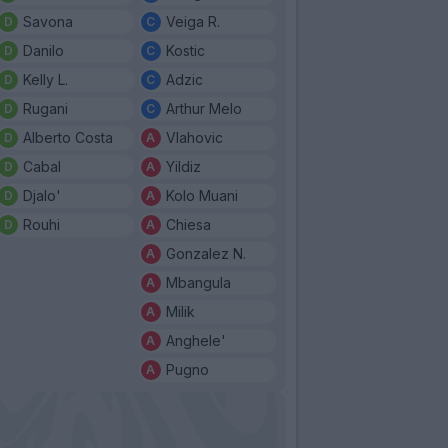
Savona
Veiga R.
Danilo
Kostic
Kelly L.
Adzic
Rugani
Arthur Melo
Alberto Costa
Vlahovic
Cabal
Yildiz
Djalo'
Kolo Muani
Rouhi
Chiesa
Gonzalez N.
Mbangula
Milik
Anghele'
Pugno