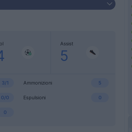
ol
Assist
4
5
3/1
Ammonizioni
5
0/0
Espulsioni
0
0