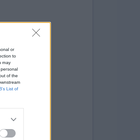
sonal or
ection to
ou may
 personal
out of the
 downstream
B’s List of