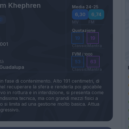
m Khephren
Media 24-25
6,30
6,74
MV
FM
Quotazione
19
19
2001
Classic
Mantra
FVM
/ 1000
tà
53
63
 Guadalupa
Classic
Mantra
n fase di contenimento. Alto 191 centimetri, di
 nel recuperare la sfera e renderla poi giocabile
vo in rottura e in interdizione, si presenta come
ndissima tecnica, ma con grandi mezzi fisici a
o si limita ad una gestione molto basica. Attua