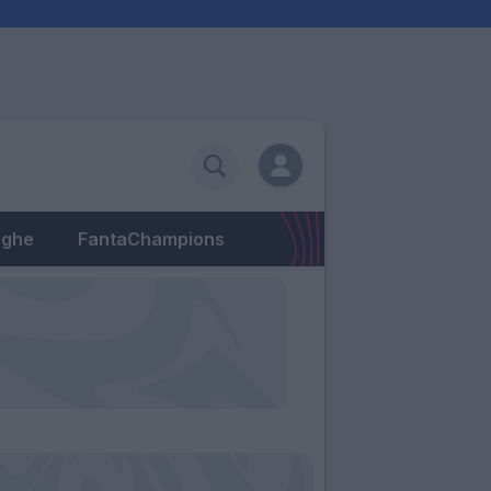
eghe
FantaChampions