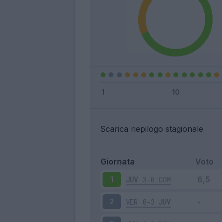
Scarica riepilogo stagionale
Giornata
Voto
JUV
3-0
COM
1
VER
0-3
JUV
2