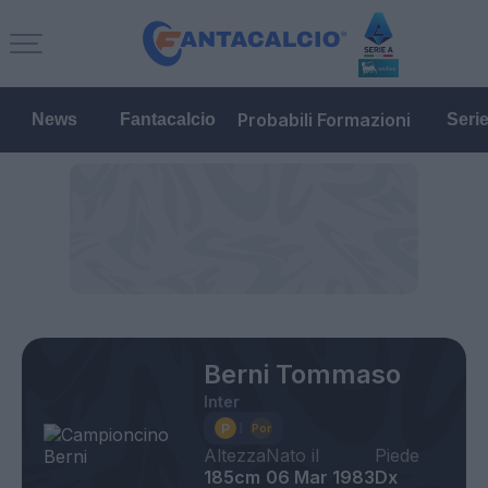
Probabili Formazioni
News
Fantacalcio
Seri
Berni Tommaso
Inter
Altezza
Nato il
Piede
185cm
06 Mar 1983
Dx