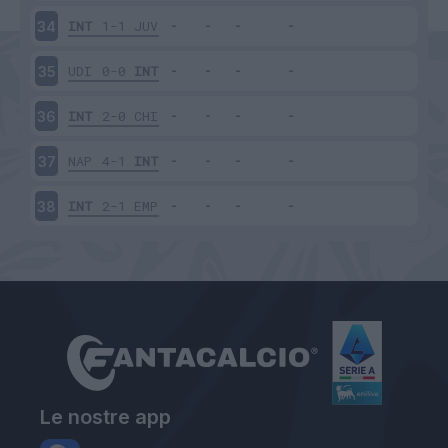
INT
1-1
JUV
34
UDI
0-0
INT
35
INT
2-0
CHI
36
NAP
4-1
INT
37
INT
2-1
EMP
38
Le nostre app