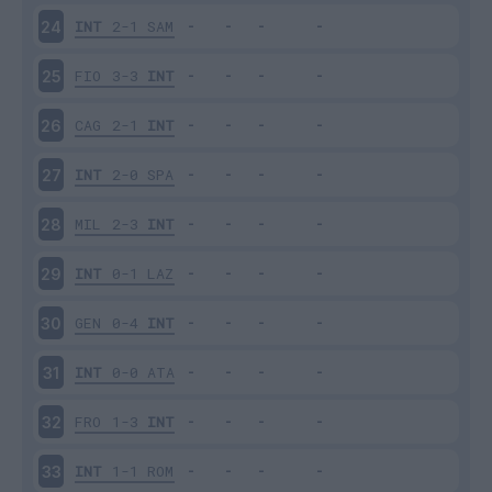
INT
2-1
SAM
24
FIO
3-3
INT
25
CAG
2-1
INT
26
INT
2-0
SPA
27
MIL
2-3
INT
28
INT
0-1
LAZ
29
GEN
0-4
INT
30
INT
0-0
ATA
31
FRO
1-3
INT
32
INT
1-1
ROM
33