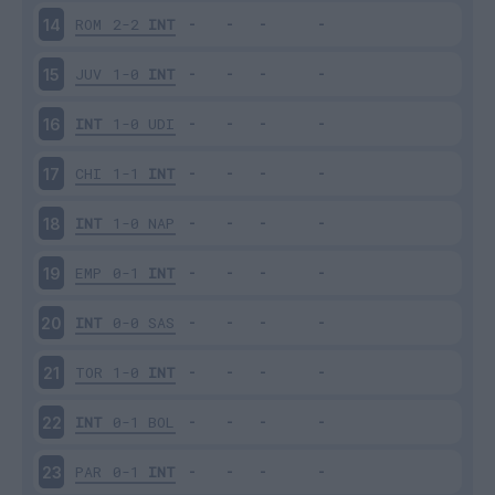
ROM
2-2
INT
14
JUV
1-0
INT
15
INT
1-0
UDI
16
CHI
1-1
INT
17
INT
1-0
NAP
18
EMP
0-1
INT
19
INT
0-0
SAS
20
TOR
1-0
INT
21
INT
0-1
BOL
22
PAR
0-1
INT
23