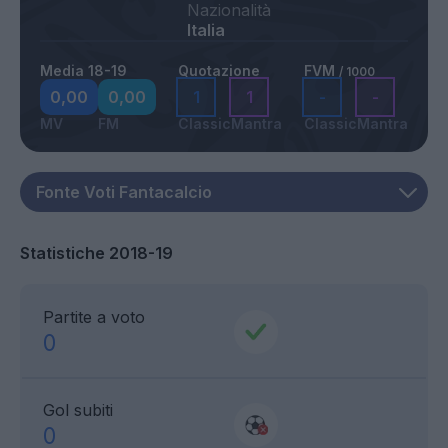
Nazionalità
Italia
Media 18-19
Quotazione
FVM
/ 1000
0,00
0,00
1
1
-
-
MV
FM
Classic
Mantra
Classic
Mantra
Statistiche 2018-19
Partite a voto
0
Gol subiti
0