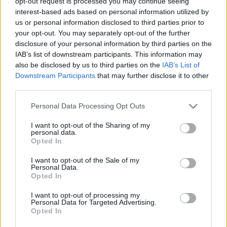
opt-out request is processed you may continue seeing
interest-based ads based on personal information utilized by
Infortunato
0 - 0
%
us or personal information disclosed to third parties prior to
Inutilizzato
38 - 100
%
your opt-out. You may separately opt-out of the further
disclosure of your personal information by third parties on the
IAB’s list of downstream participants. This information may
also be disclosed by us to third parties on the
IAB’s List of
Downstream Participants
that may further disclose it to other
third parties.
Personal Data Processing Opt Outs
Scarica riepilogo
Scarica
stagionale
I want to opt-out of the Sharing of my
personal data.
Opted In
Giornata
Voto
FV
Entrato
Uscito
Bonus/Malus
I want to opt-out of the Sale of my
Personal Data.
SAS
1-0
INT
1
Opted In
INT
2-2
TOR
2
I want to opt-out of processing my
Personal Data for Targeted Advertising.
Opted In
BOL
0-3
INT
3