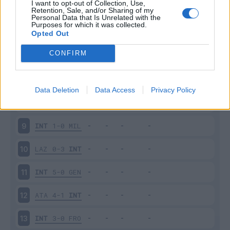
I want to opt-out of Collection, Use,
INT
0-1
PAR
4
Retention, Sale, and/or Sharing of my
Personal Data that Is Unrelated with the
Purposes for which it was collected.
SAM
0-1
INT
5
Opted Out
CONFIRM
INT
2-1
FIO
6
INT
2-0
CAG
7
Data Deletion
Data Access
Privacy Policy
SPA
1-2
INT
8
INT
1-0
MIL
9
LAZ
0-3
INT
10
INT
5-0
GEN
11
ATA
4-1
INT
12
INT
3-0
FRO
13