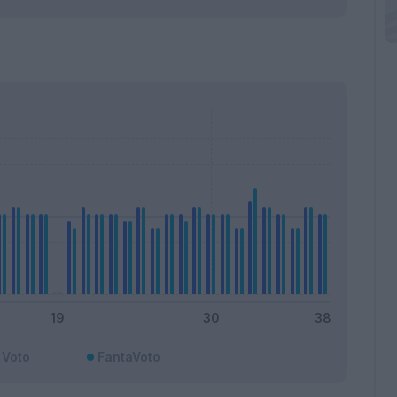
Voto
FantaVoto