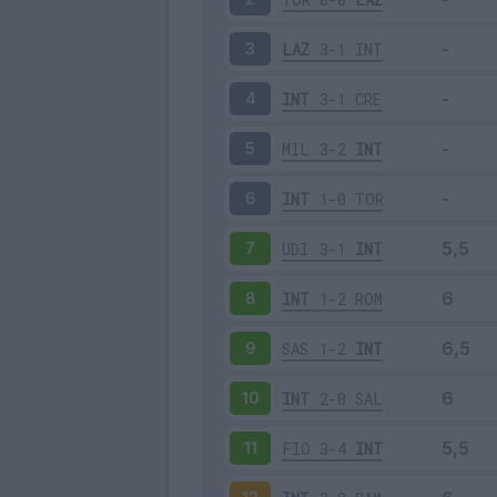
LAZ
3-1
INT
3
INT
3-1
CRE
4
MIL
3-2
INT
5
INT
1-0
TOR
6
UDI
3-1
INT
7
INT
1-2
ROM
8
SAS
1-2
INT
9
INT
2-0
SAL
10
FIO
3-4
INT
11