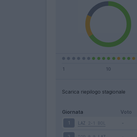
Scarica riepilogo stagionale
Giornata
Voto
LAZ
2-1
BOL
1
TOR
0-0
LAZ
2