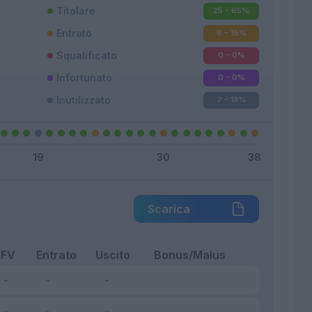
Titolare
25 - 65
%
Entrato
6 - 15
%
Squalificato
0 - 0
%
Infortunato
0 - 0
%
Inutilizzato
7 - 18
%
Scarica
FV
Entrato
Uscito
Bonus/Malus