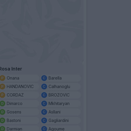
Rosa Inter
Onana
Barella
HANDANOVIC
Calhanoglu
CORDAZ
BROZOVIC
Dimarco
Mkhitaryan
Gosens
Asllani
Bastoni
Gagliardini
Darmian
Agoume