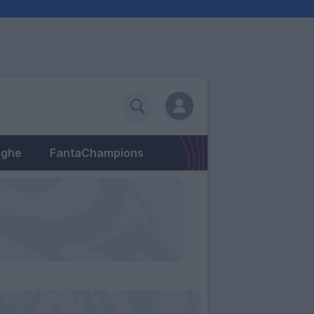
eghe
FantaChampions