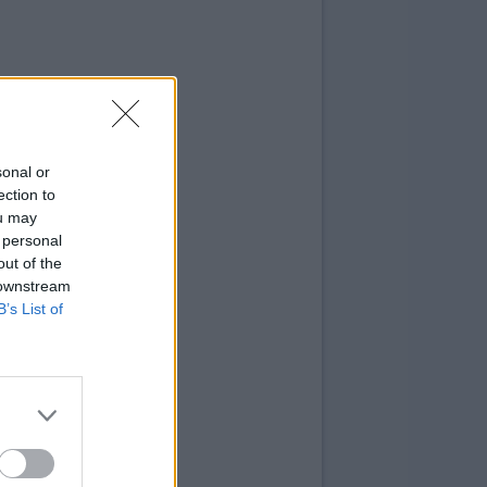
sonal or
ection to
ou may
 personal
out of the
 downstream
B’s List of