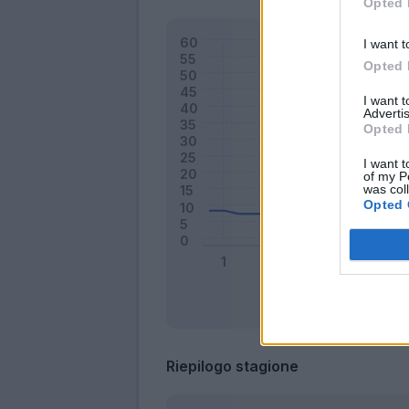
Opted 
I want t
Opted 
I want 
Advertis
Opted 
I want t
of my P
was col
Opted 
Riepilogo stagione