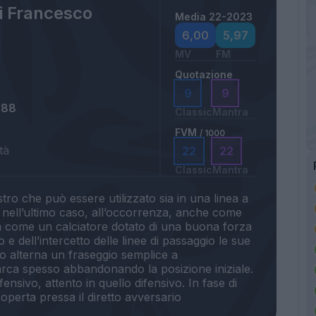
i Francesco
Media 22-2023
6,00
5,97
MV
FM
Quotazione
9
9
988
Classic
Mantra
FVM
/ 1000
tà
22
22
Classic
Mantra
stro che può essere utilizzato sia in una linea a
, nell’ultimo caso, all’occorrenza, anche come
a come un calciatore dotato di una buona forza
 e dell’intercetto delle linee di passaggio le sue
sso alterna un fraseggio semplice a
smarca spesso abbandonando la posizione iniziale.
ensivo, attento in quello difensivo. In fase di