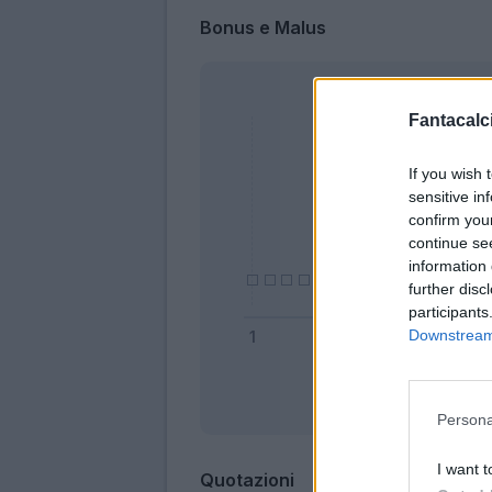
Bonus e Malus
Fantacalci
If you wish 
sensitive in
confirm you
continue se
information 
further disc
participants
Downstream 
Bonus
Persona
I want t
Quotazioni