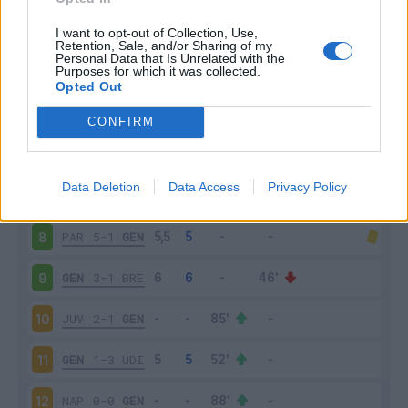
GEN
1-2
ATA
3
I want to opt-out of Collection, Use,
Retention, Sale, and/or Sharing of my
Personal Data that Is Unrelated with the
Purposes for which it was collected.
CAG
3-1
GEN
4
Opted Out
GEN
0-0
BOL
5
CONFIRM
LAZ
4-0
GEN
6
Data Deletion
Data Access
Privacy Policy
GEN
1-2
MIL
7
PAR
5-1
GEN
8
GEN
3-1
BRE
9
JUV
2-1
GEN
10
GEN
1-3
UDI
11
NAP
0-0
GEN
12