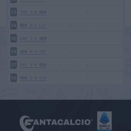
TOR
3-0
GEN
33
GEN
2-1
LEC
34
SAM
1-2
GEN
35
GEN
0-3
INT
36
SAS
5-0
GEN
37
GEN
3-0
VER
38