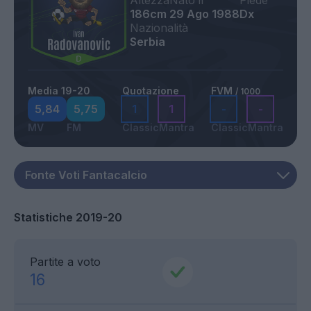
Altezza
Nato il
Piede
186cm
29 Ago 1988
Dx
Nazionalità
Serbia
Media 19-20
Quotazione
FVM
/ 1000
5,84
5,75
1
1
-
-
MV
FM
Classic
Mantra
Classic
Mantra
Statistiche 2019-20
Partite a voto
16