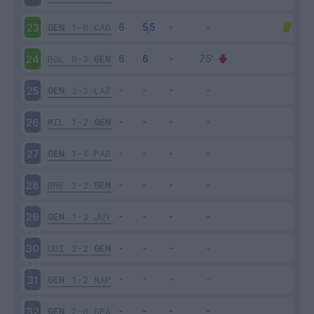
GEN
1-0
CAG
23
BOL
0-3
GEN
24
GEN
2-3
LAZ
25
MIL
1-2
GEN
26
GEN
1-4
PAR
27
BRE
2-2
GEN
28
GEN
1-3
JUV
29
UDI
2-2
GEN
30
GEN
1-2
NAP
31
GEN
2-0
SPA
32