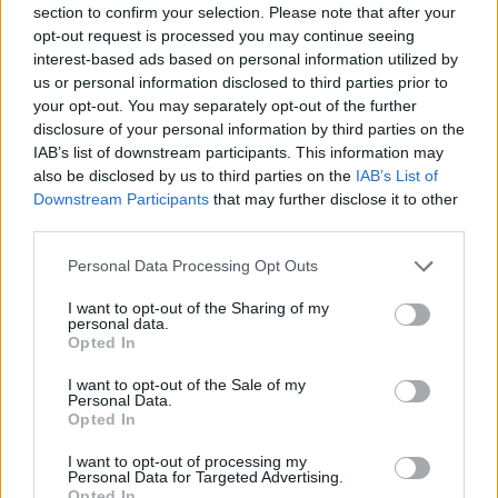
section to confirm your selection. Please note that after your
Entrato
4 - 10
%
opt-out request is processed you may continue seeing
interest-based ads based on personal information utilized by
Squalificato
0 - 0
%
us or personal information disclosed to third parties prior to
Infortunato
0 - 0
%
your opt-out. You may separately opt-out of the further
disclosure of your personal information by third parties on the
Inutilizzato
19 - 50
%
IAB’s list of downstream participants. This information may
also be disclosed by us to third parties on the
IAB’s List of
Downstream Participants
that may further disclose it to other
third parties.
Personal Data Processing Opt Outs
I want to opt-out of the Sharing of my
Scarica riepilogo
personal data.
Scarica
stagionale
Opted In
I want to opt-out of the Sale of my
Giornata
Voto
FV
Entrato
Uscito
Bonus/Malus
Personal Data.
Opted In
ROM
3-3
GEN
1
I want to opt-out of processing my
Personal Data for Targeted Advertising.
GEN
2-1
FIO
2
Opted In