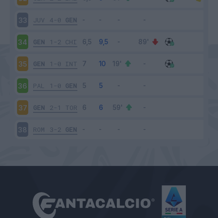
JUV
4-0
GEN
33
GEN
1-2
CHI
34
GEN
1-0
INT
35
PAL
1-0
GEN
36
GEN
2-1
TOR
37
ROM
3-2
GEN
38