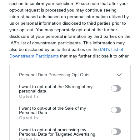
section to confirm your selection. Please note that after your
Entrato
14 - 36
%
opt-out request is processed you may continue seeing
interest-based ads based on personal information utilized by
Squalificato
0 - 0
%
us or personal information disclosed to third parties prior to
Infortunato
0 - 0
%
your opt-out. You may separately opt-out of the further
disclosure of your personal information by third parties on the
Inutilizzato
18 - 47
%
IAB’s list of downstream participants. This information may
also be disclosed by us to third parties on the
IAB’s List of
Downstream Participants
that may further disclose it to other
third parties.
Personal Data Processing Opt Outs
I want to opt-out of the Sharing of my
Scarica riepilogo
personal data.
Scarica
stagionale
Opted In
I want to opt-out of the Sale of my
Giornata
Voto
FV
Entrato
Uscito
Bonus/Malus
Personal Data.
Opted In
GEN
3-1
CAG
1
I want to opt-out of processing my
Personal Data for Targeted Advertising.
CRO
1-3
GEN
2
Opted In