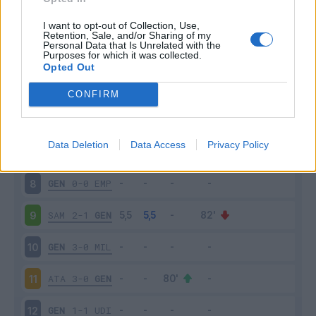
GEN
1-0
FIO
3
I want to opt-out of Collection, Use,
Retention, Sale, and/or Sharing of my
Personal Data that Is Unrelated with the
Purposes for which it was collected.
SAS
2-0
GEN
4
Opted Out
GEN
0-0
NAP
5
CONFIRM
GEN
1-1
PES
6
Data Deletion
Data Access
Privacy Policy
BOL
0-1
GEN
7
GEN
0-0
EMP
8
SAM
2-1
GEN
9
GEN
3-0
MIL
10
ATA
3-0
GEN
11
GEN
1-1
UDI
12