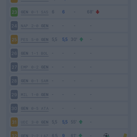
GEN
0-1
SAS
23
NAP
2-0
GEN
24
PES
5-0
GEN
25
GEN
1-1
BOL
26
EMP
0-2
GEN
27
GEN
0-1
SAM
28
MIL
1-0
GEN
29
GEN
0-5
ATA
30
UDI
3-0
GEN
31
GEN
2-2
LAZ
32