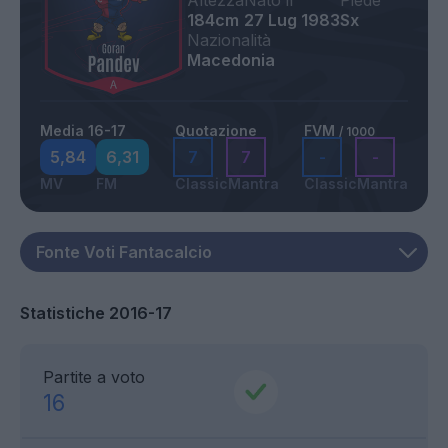
Altezza
Nato il
Piede
184cm
27 Lug 1983
Sx
Nazionalità
Macedonia
Media 16-17
Quotazione
FVM
/ 1000
5,84
6,31
7
7
-
-
MV
FM
Classic
Mantra
Classic
Mantra
Statistiche 2016-17
Partite a voto
16