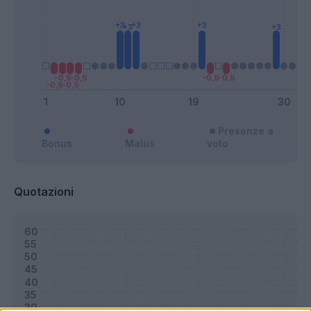
Presenze a
Bonus
Malus
voto
Quotazioni