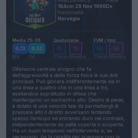
Altezza
Nato il
Piede
184cm
28 Nov 1999
Dx
Nazionalità
Norvegia
Media 25-26
Quotazione
FVM
/ 1000
6,13
6,52
15
15
50
50
MV
FM
Classic
Mantra
Classic
Mantra
Difensore centrale arcigno che fa
dell’aggressività e della forza fisica le sue doti
principali. Può giocare indifferentemente sia in
una linea a quattro che in una linea a tre,
esaltandosi soprattutto in difese che
mantengono un baricentro alto. Destro di piede,
è dotato di una velocità tale da permettergli di
pressare alto il diretto avversario tentando
spesso l’anticipo ed entrando duro nei contrasti,
indipendentemente da palla coperta o scoperta.
Ha un buon tempismo nell’intervento e, se
necessario, ha la rapidità per scappare con la