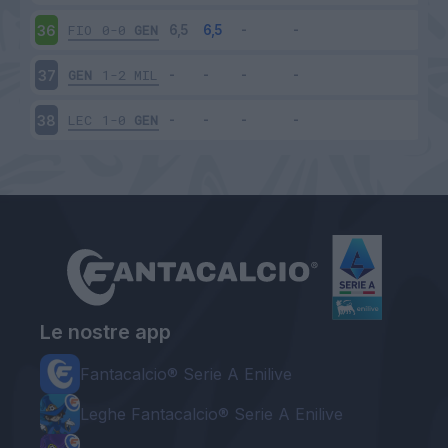
FIO
0-0
GEN
36
GEN
1-2
MIL
37
LEC
1-0
GEN
38
Le nostre app
Fantacalcio® Serie A Enilive
Leghe Fantacalcio® Serie A Enilive