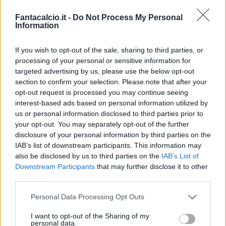
Fantacalcio.it -
Do Not Process My Personal
Information
If you wish to opt-out of the sale, sharing to third parties, or
processing of your personal or sensitive information for
targeted advertising by us, please use the below opt-out
section to confirm your selection. Please note that after your
Classic
Mantra
opt-out request is processed you may continue seeing
interest-based ads based on personal information utilized by
us or personal information disclosed to third parties prior to
Riepilogo stagione
your opt-out. You may separately opt-out of the further
disclosure of your personal information by third parties on the
IAB’s list of downstream participants. This information may
Titolare
30 - 78
%
also be disclosed by us to third parties on the
IAB’s List of
Entrato
0 - 0
%
Downstream Participants
that may further disclose it to other
third parties.
Squalificato
0 - 0
%
Infortunato
0 - 0
%
Personal Data Processing Opt Outs
Inutilizzato
8 - 21
%
I want to opt-out of the Sharing of my
personal data.