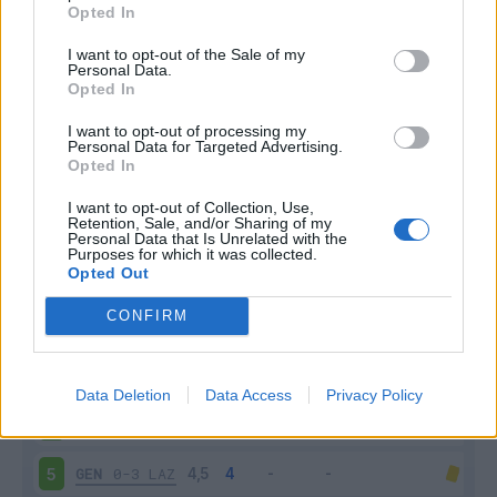
Opted In
I want to opt-out of the Sale of my
Personal Data.
Opted In
I want to opt-out of processing my
Personal Data for Targeted Advertising.
Scarica riepilogo
Scarica
Opted In
stagionale
I want to opt-out of Collection, Use,
Retention, Sale, and/or Sharing of my
Giornata
Voto
FV
Entrato
Uscito
Bonus/Malus
Personal Data that Is Unrelated with the
Purposes for which it was collected.
Opted Out
GEN
0-0
LEC
1
CONFIRM
GEN
0-1
JUV
2
COM
1-1
GEN
3
Data Deletion
Data Access
Privacy Policy
BOL
2-1
GEN
4
GEN
0-3
LAZ
5