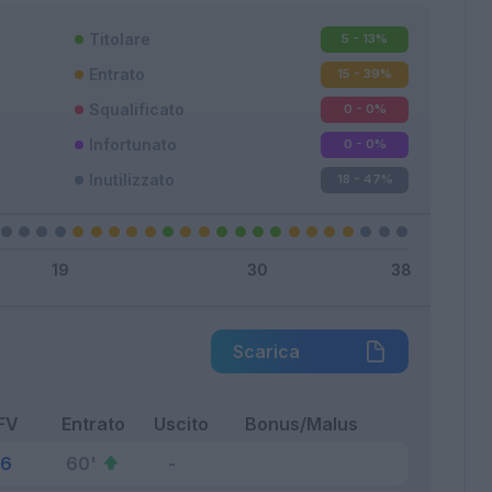
Titolare
5 - 13
%
Entrato
15 - 39
%
Squalificato
0 - 0
%
Infortunato
0 - 0
%
Inutilizzato
18 - 47
%
Scarica
FV
Entrato
Uscito
Bonus/Malus