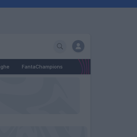
eghe
FantaChampions