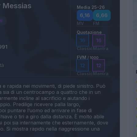
r Messias
Media 25-26
6,16
6,66
MV
FM
Quotazione
16
16
991
Classic
Mantra
FVM
/ 1000
tà
12
12
Classic
Mantra
a e rapida nei movimenti, di piede sinistro. Può
ra sia di un centrocampo a quattro che in un
rmente incline al sacrificio e aiutando i
io. Predilige ricevere palla largo,
oi puntare l’uomo ed arrivare in fase di
iave o tiri a giro dalla distanza. È molto abile
osi poi sia internamente che esternamente, dove
o. Si mostra rapido nella riaggressione una