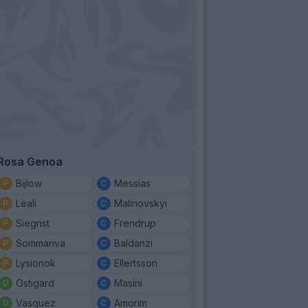
Rosa Genoa
Bijlow
Messias
Leali
Malinovskyi
Siegrist
Frendrup
Sommariva
Baldanzi
Lysionok
Ellertsson
Ostigard
Masini
Vasquez
Amorim