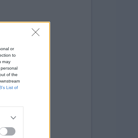
sonal or
ection to
ou may
 personal
out of the
 downstream
B’s List of