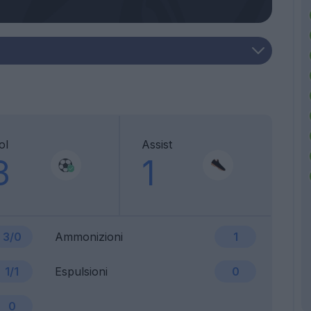
ol
Assist
3
1
3/0
Ammonizioni
1
1/1
Espulsioni
0
0