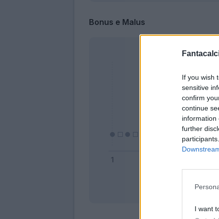
Bonus e Malus
Fantacalci
If you wish 
sensitive in
confirm you
continue se
information 
further disc
participants
Downstream 
Persona
Bonus
I want t