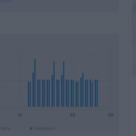
Voto
FantaVoto