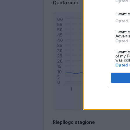
Opted 
Quotazioni
I want t
Opted 
I want 
Advertis
Opted 
I want t
of my P
was col
Opted 
Riepilogo stagione