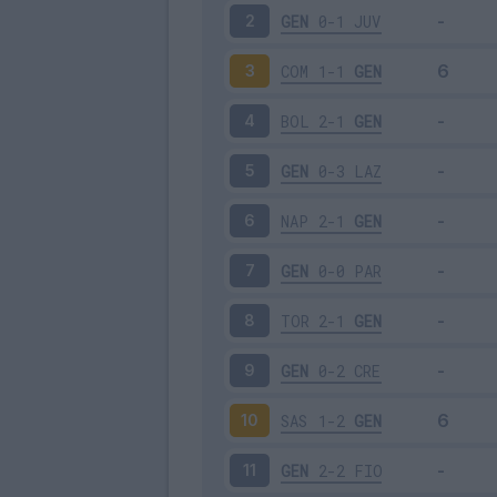
GEN
0-1
JUV
2
COM
1-1
GEN
3
BOL
2-1
GEN
4
GEN
0-3
LAZ
5
NAP
2-1
GEN
6
GEN
0-0
PAR
7
TOR
2-1
GEN
8
GEN
0-2
CRE
9
SAS
1-2
GEN
10
GEN
2-2
FIO
11