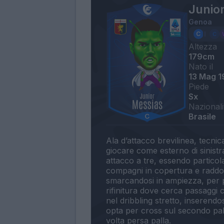
Junio
Genoa
Altezza
179cm
Nato il
13 Mag 1
Piede
Sx
Nazionali
Brasile
Ala d’attacco brevilinea, tecnic
giocare come esterno di sinist
attacco a tre, essendo particola
compagni in copertura e raddopp
smarcandosi in ampiezza, per p
rifinitura dove cerca passaggi ch
nel dribbling stretto, inserend
opta per cross sul secondo pal