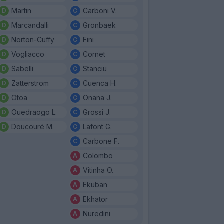
Martin
Carboni V.
Marcandalli
Gronbaek
Norton-Cuffy
Fini
Vogliacco
Cornet
Sabelli
Stanciu
Zatterstrom
Cuenca H.
Otoa
Onana J.
Ouedraogo L.
Grossi J.
Doucouré M.
Lafont G.
Carbone F.
Colombo
Vitinha O.
Ekuban
Ekhator
Nuredini