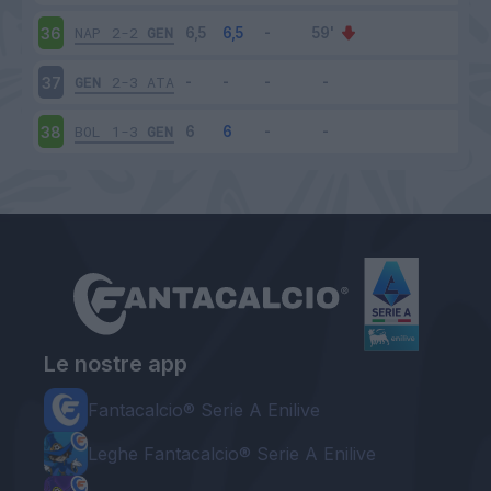
NAP
2-2
GEN
36
GEN
2-3
ATA
37
BOL
1-3
GEN
38
Le nostre app
Fantacalcio® Serie A Enilive
Leghe Fantacalcio® Serie A Enilive