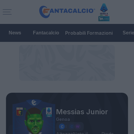
Probabili Formazioni
News
Fantacalcio
Seri
Messias Junior
Genoa