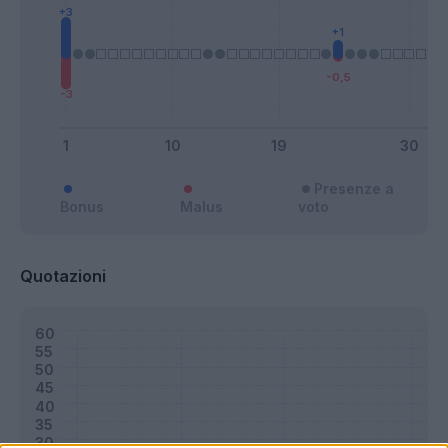
Presenze a
Bonus
Malus
voto
Quotazioni