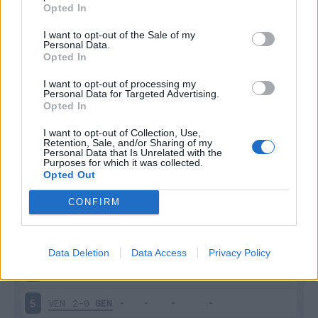
Opted In
I want to opt-out of the Sale of my
Personal Data.
Opted In
I want to opt-out of processing my
Personal Data for Targeted Advertising.
Scarica riepilogo
Scarica
Opted In
stagionale
I want to opt-out of Collection, Use,
Retention, Sale, and/or Sharing of my
Giornata
Voto
FV
Entrato
Uscito
Bonus/Malus
Personal Data that Is Unrelated with the
Purposes for which it was collected.
Opted Out
GEN
2-2
INT
1
CONFIRM
MON
0-1
GEN
2
GEN
0-2
VER
3
Data Deletion
Data Access
Privacy Policy
GEN
1-1
ROM
4
VEN
2-0
GEN
5