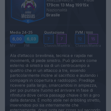
Altezza
Nato il
Piede
179cm
13 Mag 1991
Sx
Nazionalità
Brasile
Media 24-25
Quotazione
FVM
/ 1000
6,00
6,03
7
7
12
15
MV
FM
Classic
Mantra
Classic
Mantra
Ala d’attacco brevilinea, tecnica e rapida nei
movimenti, di piede sinistro. Può giocare come
esterno di sinistra sia di un centrocampo a
quattro che in un attacco a tre, essendo
particolarmente incline al sacrificio e aiutando i
compagni in copertura e raddoppio. Predilige
ricevere palla largo, smarcandosi in ampiezza,
per poi puntare l’uomo ed arrivare in fase di
rifinitura dove cerca passaggi chiave o tiri a giro
dalla distanza. È molto abile nel dribbling stretto,
inserendosi poi sia internamente che
esternamente, dove opta per cross sul secondo