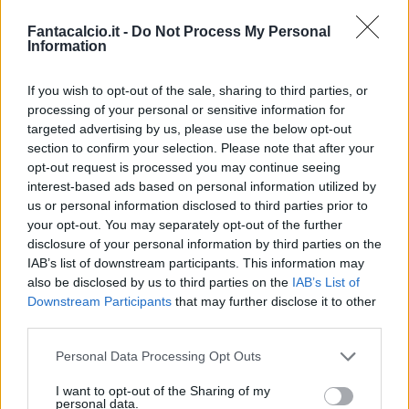
Fantacalcio.it -
Do Not Process My Personal
Information
If you wish to opt-out of the sale, sharing to third parties, or
processing of your personal or sensitive information for
targeted advertising by us, please use the below opt-out
section to confirm your selection. Please note that after your
Classic
Mantra
opt-out request is processed you may continue seeing
interest-based ads based on personal information utilized by
us or personal information disclosed to third parties prior to
Riepilogo stagione
your opt-out. You may separately opt-out of the further
disclosure of your personal information by third parties on the
IAB’s list of downstream participants. This information may
Titolare
8 - 21
%
also be disclosed by us to third parties on the
IAB’s List of
Entrato
9 - 23
%
Downstream Participants
that may further disclose it to other
third parties.
Squalificato
0 - 0
%
Infortunato
0 - 0
%
Personal Data Processing Opt Outs
Inutilizzato
21 - 55
%
I want to opt-out of the Sharing of my
personal data.