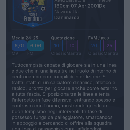
Altezza
Nato il
Piede
180cm
07 Apr 2001
Dx
Nazionalità
Danimarca
Media 24-25
Quotazione
FVM
/ 1000
6,01
6,06
10
10
20
25
MV
FM
Classic
Mantra
Classic
Mantra
Tuttocampista capace di giocare sia in una linea
a due che in una linea tre nel ruolo di interno di
centrocampo con compiti di interdizione. Si
tratta infatti di un calciatore dinamico, atletico e
rapido, pronto per giocare anche come esterno
a tutta fascia. Si posiziona tra le linee e tenta
l’intercetto in fase difensiva, entrando spesso a
contrasto con l’uomo, mostrando quindi un
buon tempismo negli interventi. In fase di
possesso funge da palleggiatore, smarcandosi
in appoggio e cercando di offrire alla squadra
una linea di passaggio sicura, affidandosi