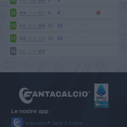
COM
1-0
GEN
34
GEN
1-2
MIL
35
NAP
2-2
GEN
36
GEN
2-3
ATA
37
BOL
1-3
GEN
38
Le nostre app
Fantacalcio® Serie A Enilive