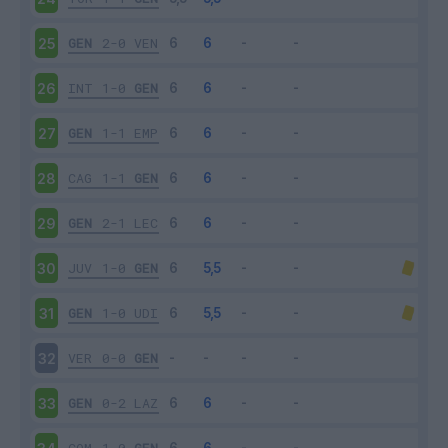
GEN
2-0
VEN
25
INT
1-0
GEN
26
GEN
1-1
EMP
27
CAG
1-1
GEN
28
GEN
2-1
LEC
29
JUV
1-0
GEN
30
GEN
1-0
UDI
31
VER
0-0
GEN
32
GEN
0-2
LAZ
33