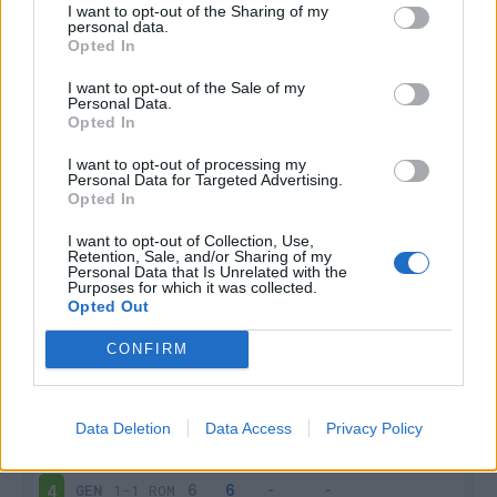
Infortunato
0 - 0
%
I want to opt-out of the Sharing of my
personal data.
Inutilizzato
3 - 7
%
Opted In
I want to opt-out of the Sale of my
Personal Data.
Opted In
I want to opt-out of processing my
Personal Data for Targeted Advertising.
Opted In
Scarica riepilogo
Scarica
I want to opt-out of Collection, Use,
stagionale
Retention, Sale, and/or Sharing of my
Personal Data that Is Unrelated with the
Purposes for which it was collected.
Giornata
Voto
FV
Entrato
Uscito
Bonus/Malus
Opted Out
GEN
2-2
INT
1
CONFIRM
MON
0-1
GEN
2
Data Deletion
Data Access
Privacy Policy
GEN
0-2
VER
3
GEN
1-1
ROM
4