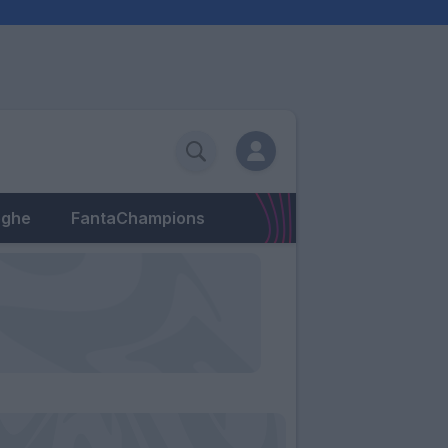
eghe
FantaChampions