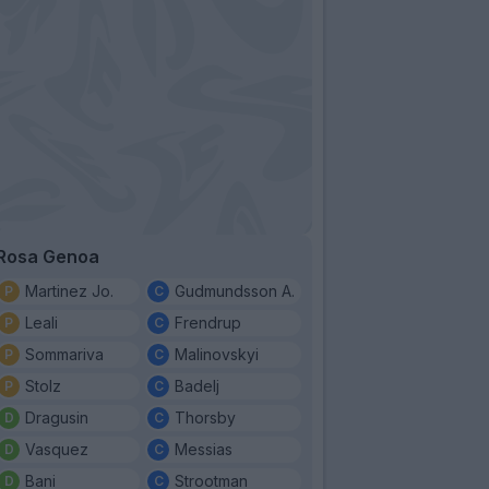
Rosa Genoa
Martinez Jo.
Gudmundsson A.
Leali
Frendrup
Sommariva
Malinovskyi
Stolz
Badelj
Dragusin
Thorsby
Vasquez
Messias
Bani
Strootman