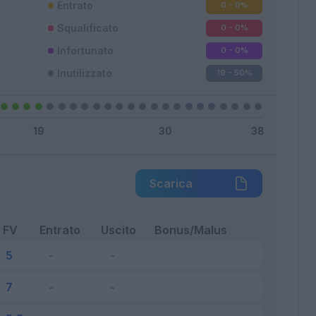
Entrato
0 - 0
%
Squalificato
0 - 0
%
Infortunato
0 - 0
%
Inutilizzato
19 - 50
%
Scarica
FV
Entrato
Uscito
Bonus/Malus