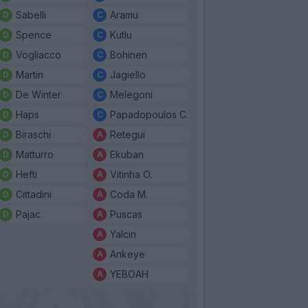
Sabelli
Aramu
Spence
Kutlu
Vogliacco
Bohinen
Martin
Jagiello
De Winter
Melegoni
Haps
Papadopoulos C.
Biraschi
Retegui
Matturro
Ekuban
Hefti
Vitinha O.
Cittadini
Coda M.
Pajac
Puscas
Yalcin
Ankeye
YEBOAH