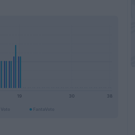
Voto
FantaVoto