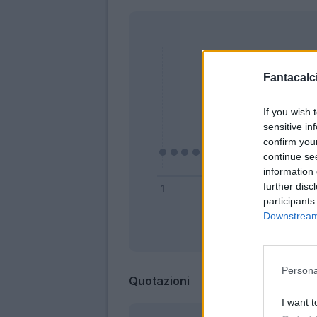
Fantacalci
If you wish 
sensitive in
confirm you
continue se
information 
further disc
participants
Downstream 
Bonus
Persona
Quotazioni
I want t