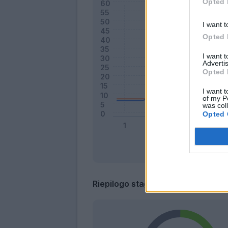
Opted 
I want t
Opted 
I want 
Advertis
Opted 
I want t
of my P
was col
Opted 
Riepilogo stagione