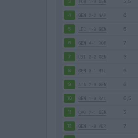
TOR
1-0
GEN
3
GEN
2-2
NAP
4
LEC
1-0
GEN
5
GEN
4-1
ROM
6
UDI
2-2
GEN
7
GEN
0-1
MIL
8
ATA
2-0
GEN
9
GEN
1-0
SAL
10
CAG
2-1
GEN
11
GEN
1-0
VER
12