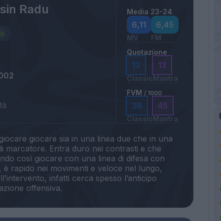
sin Radu
Media 23-24
6,11
6,45
MV
FM
Quotazione
13
13
2002
Classic
Mantra
FVM
/ 1000
tà
38
45
Classic
Mantra
iocare giocare sia in una linea due che in una
 di marcatore. Entra duro nei contrasti e che
ndo così giocare con una linea di difesa con
o, è rapido nei movimenti e veloce nel lungo,
l’intervento, infatti cerca spesso l’anticipo