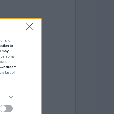
sonal or
ection to
ou may
 personal
out of the
 downstream
B’s List of