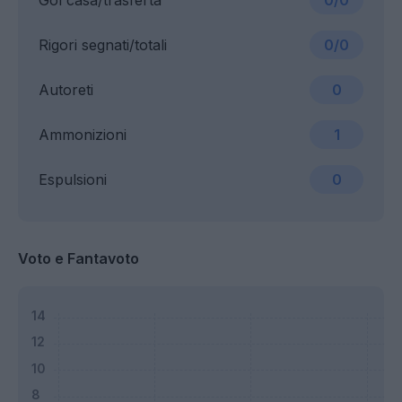
Gol casa/trasferta
0/0
Rigori segnati/totali
0/0
Autoreti
0
Ammonizioni
1
Espulsioni
0
Voto e Fantavoto