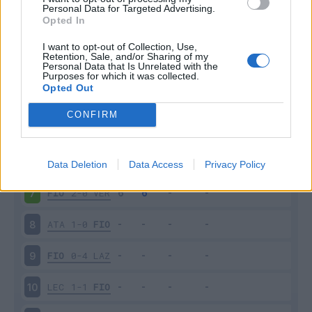
Personal Data for Targeted Advertising.
Opted In
I want to opt-out of Collection, Use,
Scarica riepilogo
Retention, Sale, and/or Sharing of my
Scarica
Personal Data that Is Unrelated with the
stagionale
Purposes for which it was collected.
Opted Out
Giornata
Voto
FV
Entrato
Uscito
Bonus/Malus
CONFIRM
FIO
1-1
JUV
5
BOL
2-1
FIO
6
Data Deletion
Data Access
Privacy Policy
FIO
2-0
VER
7
ATA
1-0
FIO
8
FIO
0-4
LAZ
9
LEC
1-1
FIO
10