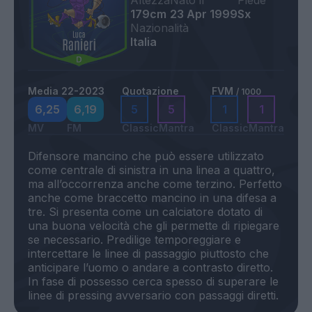
Altezza
Nato il
Piede
179cm
23 Apr 1999
Sx
Nazionalità
Italia
Media 22-2023
Quotazione
FVM
/ 1000
6,25
6,19
5
5
1
1
MV
FM
Classic
Mantra
Classic
Mantra
Difensore mancino che può essere utilizzato
come centrale di sinistra in una linea a quattro,
ma all’occorrenza anche come terzino. Perfetto
anche come braccetto mancino in una difesa a
tre. Si presenta come un calciatore dotato di
una buona velocità che gli permette di ripiegare
se necessario. Predilige temporeggiare e
intercettare le linee di passaggio piuttosto che
anticipare l’uomo o andare a contrasto diretto.
In fase di possesso cerca spesso di superare le