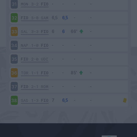
MON
3-2
FIO
31
FIO
5-0
SAM
32
SAL
3-3
FIO
33
NAP
1-0
FIO
34
FIO
2-0
UDI
35
TOR
1-1
FIO
36
FIO
2-1
ROM
37
SAS
1-3
FIO
38