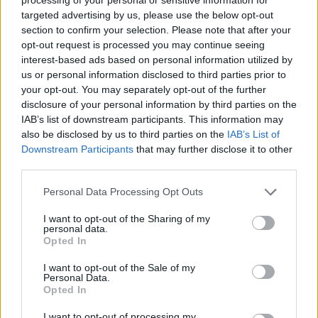
targeted advertising by us, please use the below opt-out
section to confirm your selection. Please note that after your
opt-out request is processed you may continue seeing
interest-based ads based on personal information utilized by
us or personal information disclosed to third parties prior to
Classic
Mantra
your opt-out. You may separately opt-out of the further
disclosure of your personal information by third parties on the
IAB’s list of downstream participants. This information may
Riepilogo stagione
also be disclosed by us to third parties on the
IAB’s List of
Downstream Participants
that may further disclose it to other
third parties.
Titolare
5 - 14
%
Entrato
4 - 11
%
Personal Data Processing Opt Outs
Squalificato
0 - 0
%
I want to opt-out of the Sharing of my
personal data.
Infortunato
0 - 0
%
Opted In
Inutilizzato
25 - 73
%
I want to opt-out of the Sale of my
Personal Data.
Opted In
I want to opt-out of processing my