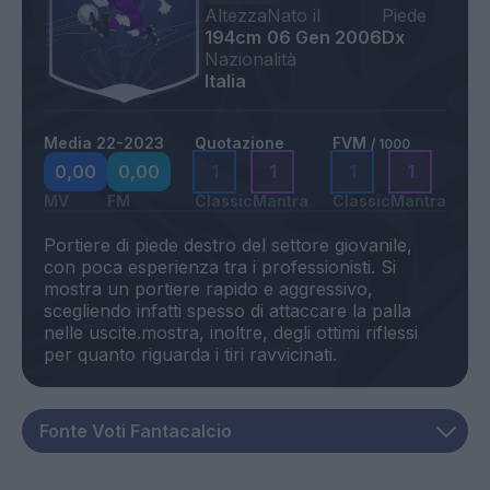
Altezza
Nato il
Piede
194cm
06 Gen 2006
Dx
Nazionalità
Italia
Media 22-2023
Quotazione
FVM
/ 1000
0,00
0,00
1
1
1
1
MV
FM
Classic
Mantra
Classic
Mantra
Portiere di piede destro del settore giovanile,
con poca esperienza tra i professionisti. Si
mostra un portiere rapido e aggressivo,
scegliendo infatti spesso di attaccare la palla
nelle uscite.mostra, inoltre, degli ottimi riflessi