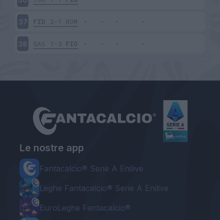
FIO
2-1
ROM
37
SAS
1-3
FIO
38
Le nostre app
Fantacalcio® Serie A Enilive
Leghe Fantacalcio® Serie A Enilive
EuroLeghe Fantacalcio®