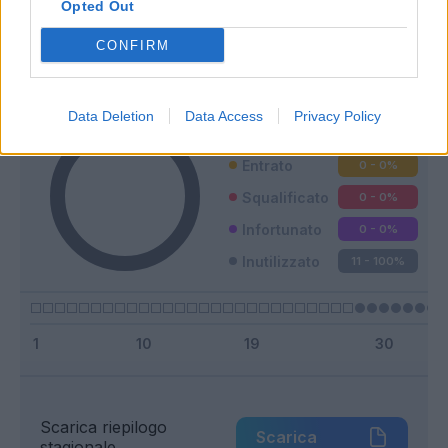
Opted Out
Classic
Mantra
CONFIRM
Riepilogo stagione
Data Deletion
Data Access
Privacy Policy
Titolare
0 - 0
%
Entrato
0 - 0
%
Squalificato
0 - 0
%
Infortunato
0 - 0
%
Inutilizzato
11 - 100
%
Scarica riepilogo
Scarica
stagionale