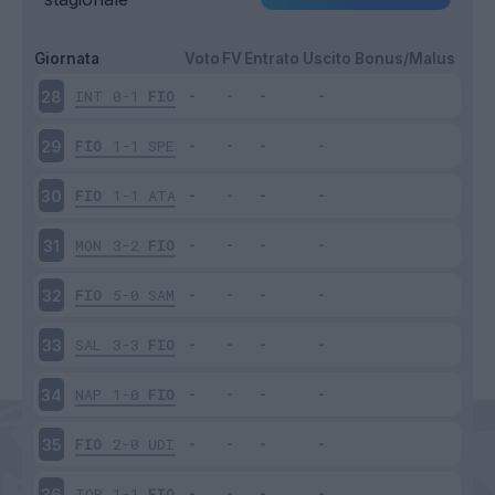
Giornata
Voto
FV
Entrato
Uscito
Bonus/Malus
INT
0-1
FIO
28
FIO
1-1
SPE
29
FIO
1-1
ATA
30
MON
3-2
FIO
31
FIO
5-0
SAM
32
SAL
3-3
FIO
33
NAP
1-0
FIO
34
FIO
2-0
UDI
35
TOR
1-1
FIO
36