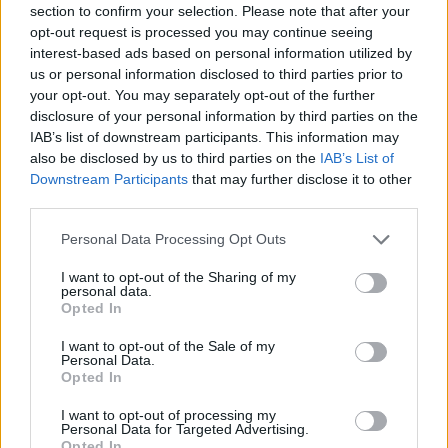
section to confirm your selection. Please note that after your
Entrato
3 - 7
%
opt-out request is processed you may continue seeing
interest-based ads based on personal information utilized by
Squalificato
0 - 0
%
us or personal information disclosed to third parties prior to
Infortunato
0 - 0
%
your opt-out. You may separately opt-out of the further
disclosure of your personal information by third parties on the
Inutilizzato
33 - 86
%
IAB’s list of downstream participants. This information may
also be disclosed by us to third parties on the
IAB’s List of
Downstream Participants
that may further disclose it to other
third parties.
Personal Data Processing Opt Outs
I want to opt-out of the Sharing of my
Scarica riepilogo
personal data.
Scarica
stagionale
Opted In
I want to opt-out of the Sale of my
Giornata
Voto
FV
Entrato
Uscito
Bonus/Malus
Personal Data.
Opted In
ROM
3-1
FIO
1
I want to opt-out of processing my
Personal Data for Targeted Advertising.
FIO
2-1
TOR
2
Opted In