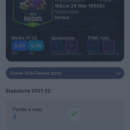
Altezza
Nato il
Piede
188cm
28 Mar 1993
Sx
Nazionalità
Serbia
Media 21-22
Quotazione
FVM
/ 1000
5,50
5,38
2
2
-
-
MV
FM
Classic
Mantra
Classic
Mantra
Statistiche 2021-22
Partite a voto
4