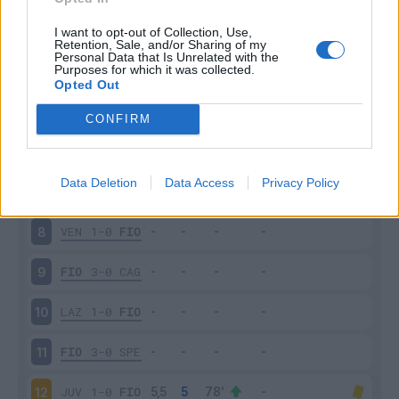
ATA
1-2
FIO
3
I want to opt-out of Collection, Use,
Retention, Sale, and/or Sharing of my
Personal Data that Is Unrelated with the
Purposes for which it was collected.
GEN
1-2
FIO
4
Opted Out
FIO
1-3
INT
5
CONFIRM
UDI
0-1
FIO
6
Data Deletion
Data Access
Privacy Policy
FIO
1-2
NAP
7
VEN
1-0
FIO
8
FIO
3-0
CAG
9
LAZ
1-0
FIO
10
FIO
3-0
SPE
11
JUV
1-0
FIO
12