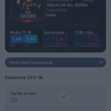
186cm
26 Giu 1991
Sx
Nazionalità
Italia
Media 17-18
Quotazione
FVM
/ 1000
5,64
5,84
10
10
-
-
MV
FM
Classic
Mantra
Classic
Mantra
Statistiche 2017-18
Partite a voto
29