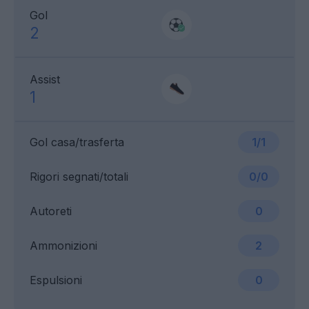
Gol
2
Assist
1
Gol casa/trasferta
1/1
Rigori segnati/totali
0/0
Autoreti
0
Ammonizioni
2
Espulsioni
0