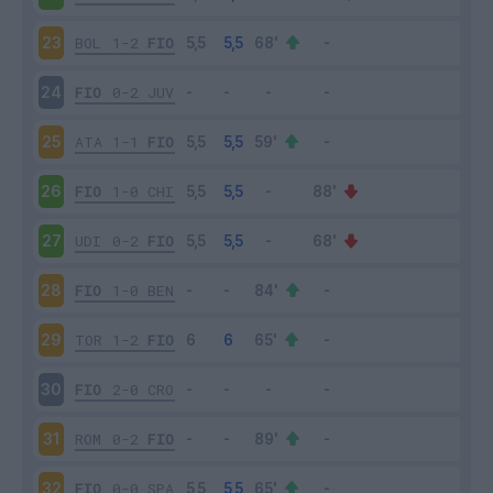
BOL
1-2
FIO
23
FIO
0-2
JUV
24
ATA
1-1
FIO
25
FIO
1-0
CHI
26
UDI
0-2
FIO
27
FIO
1-0
BEN
28
TOR
1-2
FIO
29
FIO
2-0
CRO
30
ROM
0-2
FIO
31
FIO
0-0
SPA
32