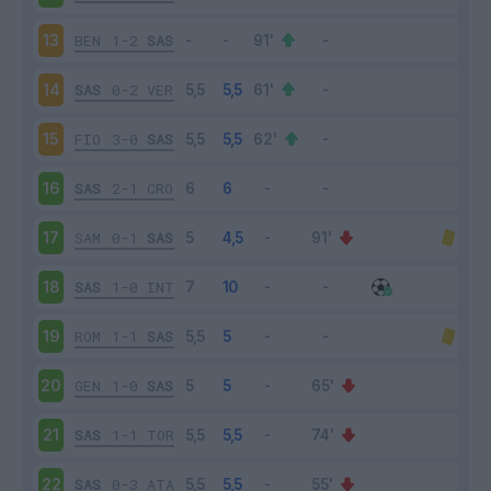
BEN
1-2
SAS
13
SAS
0-2
VER
14
FIO
3-0
SAS
15
SAS
2-1
CRO
16
SAM
0-1
SAS
17
SAS
1-0
INT
18
ROM
1-1
SAS
19
GEN
1-0
SAS
20
SAS
1-1
TOR
21
SAS
0-3
ATA
22