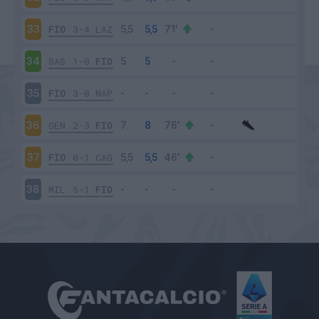
FIO
3-4
LAZ
33
SAS
1-0
FIO
34
FIO
3-0
NAP
35
GEN
2-3
FIO
36
FIO
0-1
CAG
37
MIL
5-1
FIO
38