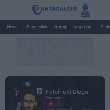
Probabili Formazioni
News
Fantacalcio
Seri
Falcinelli Diego
Fiorentina
Altezza
Nato il
Piede