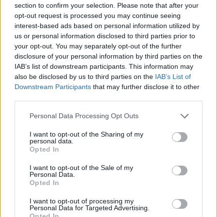
section to confirm your selection. Please note that after your
Entrato
14 - 36
%
opt-out request is processed you may continue seeing
interest-based ads based on personal information utilized by
Squalificato
0 - 0
%
us or personal information disclosed to third parties prior to
Infortunato
0 - 0
%
your opt-out. You may separately opt-out of the further
disclosure of your personal information by third parties on the
Inutilizzato
6 - 15
%
IAB’s list of downstream participants. This information may
also be disclosed by us to third parties on the
IAB’s List of
Downstream Participants
that may further disclose it to other
third parties.
Personal Data Processing Opt Outs
I want to opt-out of the Sharing of my
Scarica riepilogo
personal data.
Scarica
stagionale
Opted In
I want to opt-out of the Sale of my
Giornata
Voto
FV
Entrato
Uscito
Bonus/Malus
Personal Data.
Opted In
SAS
0-0
GEN
1
I want to opt-out of processing my
Personal Data for Targeted Advertising.
TOR
3-0
SAS
2
Opted In