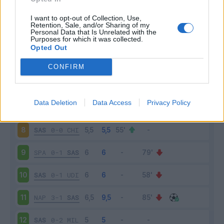
ATA
2-1
SAS
3
I want to opt-out of Collection, Use,
Retention, Sale, and/or Sharing of my
Personal Data that Is Unrelated with the
Purposes for which it was collected.
SAS
1-3
JUV
4
Opted Out
CAG
0-1
SAS
5
CONFIRM
SAS
0-1
BOL
6
Data Deletion
Data Access
Privacy Policy
LAZ
6-1
SAS
7
SAS
0-0
CHI
8
SPA
0-1
SAS
9
SAS
0-1
UDI
10
NAP
3-1
SAS
11
SAS
0-2
MIL
12