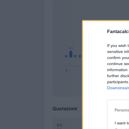
Fantacalci
If you wish 
sensitive in
confirm you
continue se
information 
further disc
participants
Downstream 
Bonus
Quotazioni
Persona
I want t