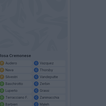
Rosa Cremonese
Audero
Vazquez
Nava
Thorsby
Silvestri
Vandeputte
Baschirotto
Zerbin
Luperto
Grassi
Terracciano F.
Zanimacchia
Barbieri
Maleh