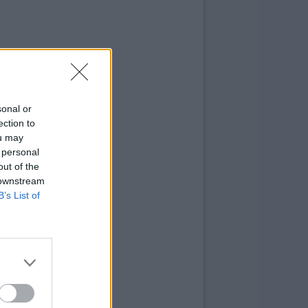
sonal or
ection to
ou may
 personal
out of the
 downstream
B’s List of