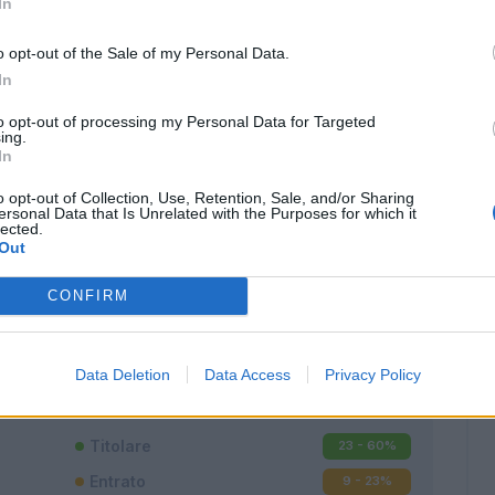
In
o opt-out of the Sale of my Personal Data.
In
to opt-out of processing my Personal Data for Targeted
ing.
In
o opt-out of Collection, Use, Retention, Sale, and/or Sharing
ersonal Data that Is Unrelated with the Purposes for which it
lected.
Out
CONFIRM
Classic
Mantra
Data Deletion
Data Access
Privacy Policy
Titolare
23 - 60
%
Entrato
9 - 23
%