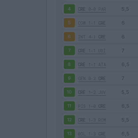
CRE
0-0
PAR
4
COM
1-1
CRE
5
INT
4-1
CRE
6
CRE
1-1
UDI
7
CRE
1-1
ATA
8
GEN
0-2
CRE
9
CRE
1-2
JUV
10
PIS
1-0
CRE
11
CRE
1-3
ROM
12
BOL
1-3
CRE
13