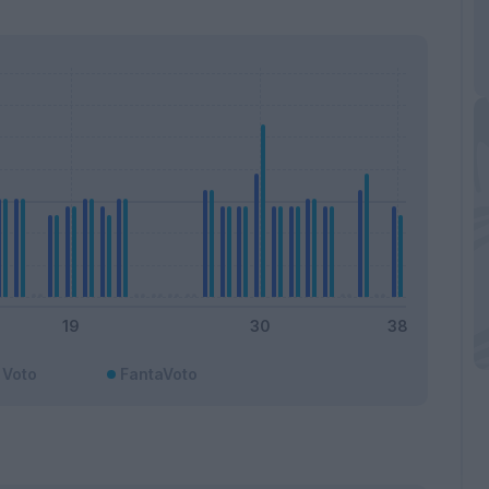
Voto
FantaVoto