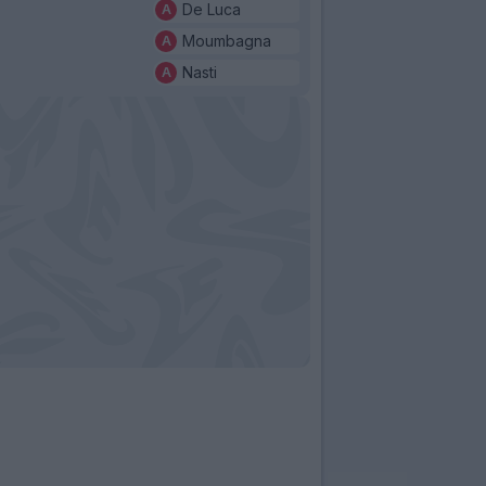
De Luca
Moumbagna
Nasti