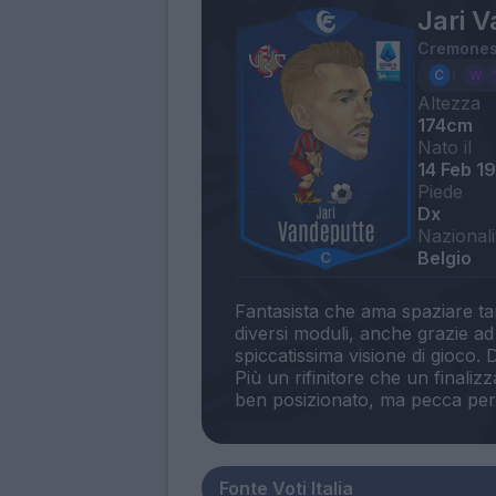
Jari 
Cremone
Altezza
174cm
Nato il
14 Feb 1
Piede
Dx
Nazionali
Belgio
Fantasista che ama spaziare tan
diversi moduli, anche grazie ad
spiccatissima visione di gioco. 
Più un rifinitore che un finaliz