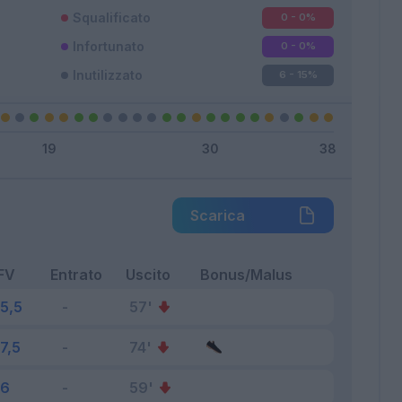
Squalificato
0 - 0
%
Infortunato
0 - 0
%
Inutilizzato
6 - 15
%
Scarica
FV
Entrato
Uscito
Bonus/Malus