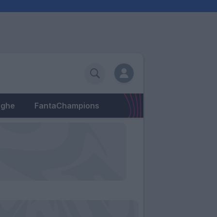
eghe
FantaChampions