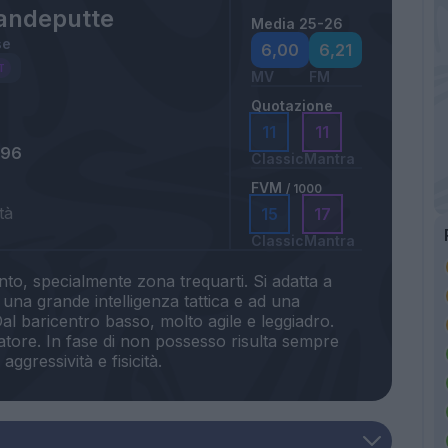
Vandeputte
Media 25-26
se
6,00
6,21
MV
FM
Quotazione
11
11
996
Classic
Mantra
FVM
/ 1000
tà
15
17
Classic
Mantra
to, specialmente zona trequarti. Si adatta a
 una grande intelligenza tattica e ad una
Dal baricentro basso, molto agile e leggiadro.
zatore. In fase di non possesso risulta sempre