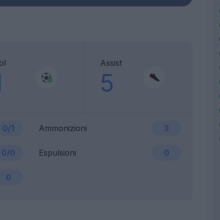
ol
Assist
1
5
0/1
Ammonizioni
3
0/0
Espulsioni
0
0