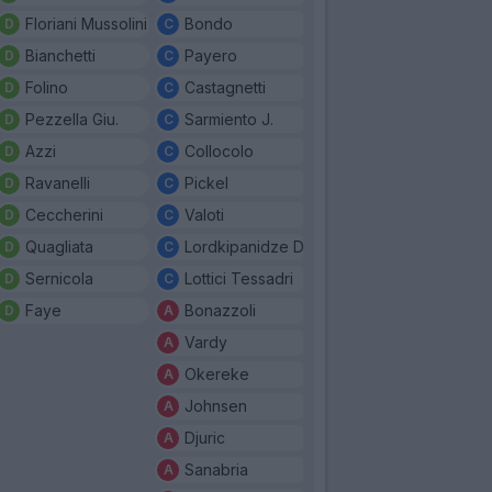
Floriani Mussolini
Bondo
Bianchetti
Payero
Folino
Castagnetti
Pezzella Giu.
Sarmiento J.
Azzi
Collocolo
Ravanelli
Pickel
Ceccherini
Valoti
Quagliata
Lordkipanidze D.
Sernicola
Lottici Tessadri
Faye
Bonazzoli
Vardy
Okereke
Johnsen
Djuric
Sanabria