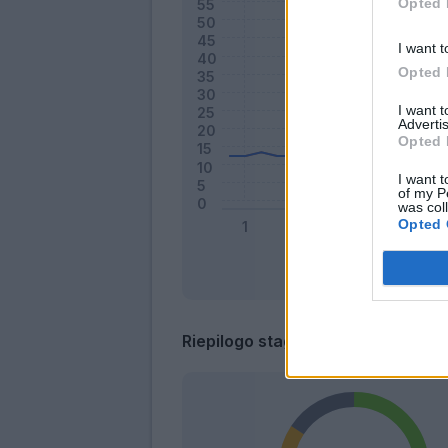
Opted 
I want t
Opted 
I want 
Advertis
Opted 
I want t
of my P
was col
Opted 
Riepilogo stagione