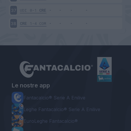
UDI
0-1
CRE
37
CRE
1-4
COM
38
Le nostre app
Fantacalcio® Serie A Enilive
Leghe Fantacalcio® Serie A Enilive
EuroLeghe Fantacalcio®