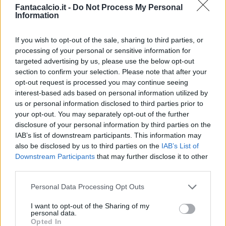
Fantacalcio.it -
Do Not Process My Personal
Information
If you wish to opt-out of the sale, sharing to third parties, or
processing of your personal or sensitive information for
targeted advertising by us, please use the below opt-out
Classic
Mantra
section to confirm your selection. Please note that after your
opt-out request is processed you may continue seeing
interest-based ads based on personal information utilized by
Riepilogo stagione
us or personal information disclosed to third parties prior to
your opt-out. You may separately opt-out of the further
disclosure of your personal information by third parties on the
Titolare
29 - 76
%
IAB’s list of downstream participants. This information may
Entrato
0 - 0
%
also be disclosed by us to third parties on the
IAB’s List of
Downstream Participants
that may further disclose it to other
Squalificato
0 - 0
%
third parties.
Infortunato
0 - 0
%
Personal Data Processing Opt Outs
Inutilizzato
9 - 23
%
I want to opt-out of the Sharing of my
personal data.
Opted In