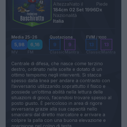
Altezza
Nato il
Piede
184cm
02 Set 1996
Dx
Nazionalità
Italia
Media 25-26
Quotazione
FVM
/ 1000
5,98
6,16
9
9
13
13
MV
FM
Classic
Mantra
Classic
Mantra
Centrale di difesa, che nasce come terzino
destro, ordinato nelle scelte e dotato di un
ottimo tempismo negli interventi. Si stacca
spesso dalla linea per andare a contrasto con
l’avversario utilizzando soprattutto il fisico e
possiede un’ottima abilità nella lettura delle
situazioni di gioco, facendosi trovare spesso al
posto giusto. È pericoloso in area di rigore
avversaria grazie alla sua capacità nello
smarcarsi dal diretto marcatore e arrivare a
colpire la palla con una buona elevazione e