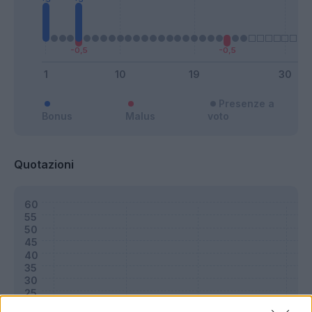
Presenze a
Bonus
Malus
voto
Quotazioni