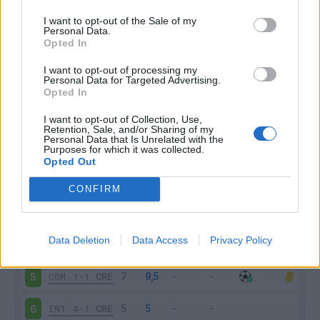
I want to opt-out of the Sale of my
Personal Data.
Opted In
Scarica riepilogo
I want to opt-out of processing my
Scarica
Personal Data for Targeted Advertising.
stagionale
Opted In
I want to opt-out of Collection, Use,
Giornata
Voto
FV
Entrato
Uscito
Bonus/Malus
Retention, Sale, and/or Sharing of my
Personal Data that Is Unrelated with the
MIL
1-2
CRE
1
Purposes for which it was collected.
Opted Out
CRE
3-2
SAS
2
CONFIRM
VER
0-0
CRE
3
Data Deletion
Data Access
Privacy Policy
CRE
0-0
PAR
4
COM
1-1
CRE
5
INT
4-1
CRE
6