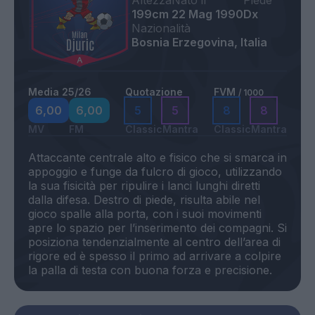
Altezza
Nato il
Piede
199cm
22 Mag 1990
Dx
Nazionalità
Bosnia Erzegovina, Italia
Media 25/26
Quotazione
FVM
/ 1000
6,00
6,00
5
5
8
8
MV
FM
Classic
Mantra
Classic
Mantra
Attaccante centrale alto e fisico che si smarca in
appoggio e funge da fulcro di gioco, utilizzando
la sua fisicità per ripulire i lanci lunghi diretti
dalla difesa. Destro di piede, risulta abile nel
gioco spalle alla porta, con i suoi movimenti
apre lo spazio per l’inserimento dei compagni. Si
posiziona tendenzialmente al centro dell’area di
rigore ed è spesso il primo ad arrivare a colpire