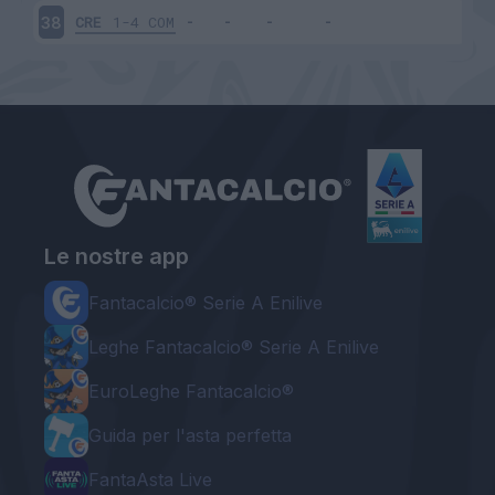
CRE
1-4
COM
38
Le nostre app
Fantacalcio® Serie A Enilive
Leghe Fantacalcio® Serie A Enilive
EuroLeghe Fantacalcio®
Guida per l'asta perfetta
FantaAsta Live