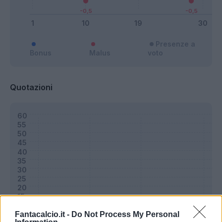
Presenze a
Bonus
Malus
voto
Quotazioni
Fantacalcio.it -
Do Not Process My Personal