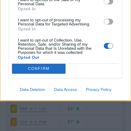
Personal Data.
Opted In
Scarica riepilogo
Scarica
stagionale
I want to opt-out of processing my
Personal Data for Targeted Advertising.
Opted In
Giornata
Voto
FV
Entrato
Uscito
Bonus/Malus
I want to opt-out of Collection, Use,
JUV
2-0
PAR
1
Retention, Sale, and/or Sharing of my
Personal Data that Is Unrelated with the
Purposes for which it was collected.
PAR
1-1
ATA
2
Opted Out
CONFIRM
CAG
2-0
PAR
3
CRE
0-0
PAR
4
Data Deletion
Data Access
Privacy Policy
PAR
2-1
TOR
5
PAR
0-1
LEC
6
GEN
0-0
PAR
7