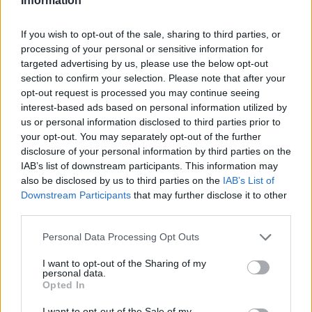
Information
If you wish to opt-out of the sale, sharing to third parties, or
Classic
Mantra
processing of your personal or sensitive information for
targeted advertising by us, please use the below opt-out
section to confirm your selection. Please note that after your
opt-out request is processed you may continue seeing
Riepilogo stagione
interest-based ads based on personal information utilized by
us or personal information disclosed to third parties prior to
Titolare
3 - 7
%
your opt-out. You may separately opt-out of the further
disclosure of your personal information by third parties on the
Entrato
20 - 52
%
IAB’s list of downstream participants. This information may
Squalificato
0 - 0
%
also be disclosed by us to third parties on the
IAB’s List of
Downstream Participants
that may further disclose it to other
Infortunato
0 - 0
%
third parties.
Inutilizzato
15 - 39
%
Personal Data Processing Opt Outs
I want to opt-out of the Sharing of my
personal data.
Opted In
I want to opt-out of the Sale of my