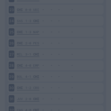
CHI
0-0
UDI
23
SAS
1-3
CHI
24
CHI
1-3
NAP
25
CHI
2-0
PES
26
MIL
3-1
CHI
27
CHI
4-0
EMP
28
BOL
4-1
CHI
29
CHI
1-2
CRO
30
JUV
2-0
CHI
31
CAG
4-0
CHI
32