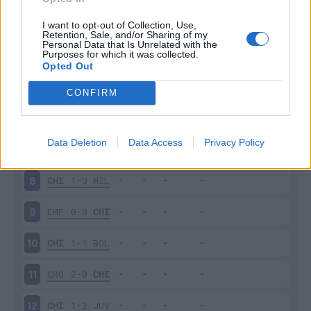
CHI
1-1
LAZ
3
I want to opt-out of Collection, Use,
Retention, Sale, and/or Sharing of my
Personal Data that Is Unrelated with the
Purposes for which it was collected.
UDI
1-2
CHI
4
Opted Out
CHI
2-1
SAS
5
CONFIRM
NAP
2-0
CHI
6
Data Deletion
Data Access
Privacy Policy
PES
0-2
CHI
7
CHI
1-3
MIL
8
EMP
0-0
CHI
9
CHI
1-1
BOL
10
CRO
2-0
CHI
11
CHI
1-2
JUV
12