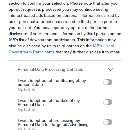
section to confirm your selection. Please note that after your
Entrato
1 - 2
%
opt-out request is processed you may continue seeing
interest-based ads based on personal information utilized by
Squalificato
0 - 0
%
us or personal information disclosed to third parties prior to
Infortunato
0 - 0
%
your opt-out. You may separately opt-out of the further
disclosure of your personal information by third parties on the
Inutilizzato
37 - 97
%
IAB’s list of downstream participants. This information may
also be disclosed by us to third parties on the
IAB’s List of
Downstream Participants
that may further disclose it to other
third parties.
Personal Data Processing Opt Outs
I want to opt-out of the Sharing of my
Scarica riepilogo
personal data.
Scarica
stagionale
Opted In
I want to opt-out of the Sale of my
Giornata
Voto
FV
Entrato
Uscito
Bonus/Malus
Personal Data.
Opted In
CHI
2-0
INT
1
I want to opt-out of processing my
Personal Data for Targeted Advertising.
FIO
1-0
CHI
2
Opted In