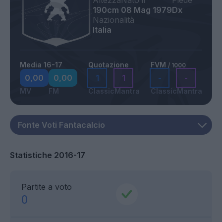
Altezza
Nato il
Piede
190cm
08 Mag 1979
Dx
Nazionalità
Italia
Media 16-17
Quotazione
FVM
/ 1000
0,00
0,00
1
1
-
-
MV
FM
Classic
Mantra
Classic
Mantra
Statistiche 2016-17
Partite a voto
0