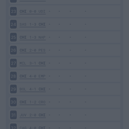
CHI
0-0
UDI
23
SAS
1-3
CHI
24
CHI
1-3
NAP
25
CHI
2-0
PES
26
MIL
3-1
CHI
27
CHI
4-0
EMP
28
BOL
4-1
CHI
29
CHI
1-2
CRO
30
JUV
2-0
CHI
31
CAG
4-0
CHI
32