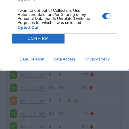
CHI
1-1
LAZ
3
I want to opt-out of Collection, Use,
Retention, Sale, and/or Sharing of my
Personal Data that Is Unrelated with the
Purposes for which it was collected.
UDI
1-2
CHI
4
Opted Out
CHI
2-1
SAS
5
CONFIRM
NAP
2-0
CHI
6
Data Deletion
Data Access
Privacy Policy
PES
0-2
CHI
7
CHI
1-3
MIL
8
EMP
0-0
CHI
9
CHI
1-1
BOL
10
CRO
2-0
CHI
11
CHI
1-2
JUV
12