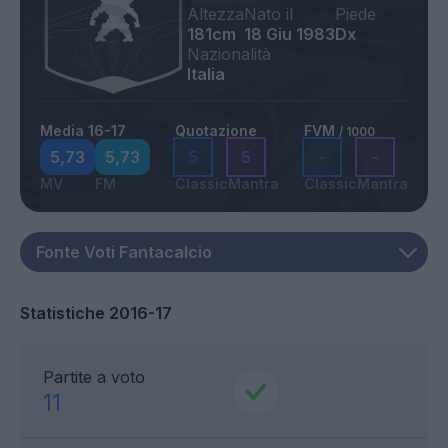
Altezza
Nato il
Piede
181cm
18 Giu 1983
Dx
Nazionalità
Italia
Media 16-17
Quotazione
FVM
/ 1000
5,73
5,73
5
5
-
-
MV
FM
Classic
Mantra
Classic
Mantra
Statistiche 2016-17
Partite a voto
11