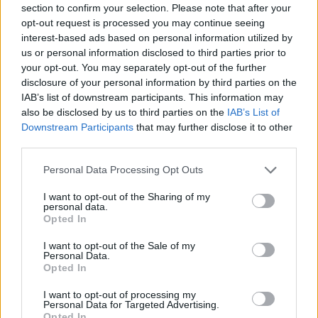
section to confirm your selection. Please note that after your
Entrato
6 - 15
%
opt-out request is processed you may continue seeing
interest-based ads based on personal information utilized by
Squalificato
0 - 0
%
us or personal information disclosed to third parties prior to
Infortunato
0 - 0
%
your opt-out. You may separately opt-out of the further
disclosure of your personal information by third parties on the
Inutilizzato
26 - 68
%
IAB’s list of downstream participants. This information may
also be disclosed by us to third parties on the
IAB’s List of
Downstream Participants
that may further disclose it to other
third parties.
Personal Data Processing Opt Outs
I want to opt-out of the Sharing of my
Scarica riepilogo
personal data.
Scarica
stagionale
Opted In
I want to opt-out of the Sale of my
Giornata
Voto
FV
Entrato
Uscito
Bonus/Malus
Personal Data.
Opted In
CHI
2-0
INT
1
I want to opt-out of processing my
Personal Data for Targeted Advertising.
FIO
1-0
CHI
2
Opted In