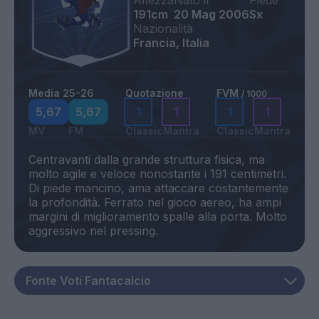
Altezza
Nato il
Piede
191cm
20 Mag 2006
Sx
Nazionalità
Francia, Italia
Media 25-26
Quotazione
FVM
/ 1000
5,67
5,67
1
1
1
1
MV
FM
Classic
Mantra
Classic
Mantra
Centravanti dalla grande struttura fisica, ma
molto agile e veloce nonostante i 191 centimetri.
Di piede mancino, ama attaccare costantemente
la profondità. Ferrato nel gioco aereo, ha ampi
margini di miglioramento spalle alla porta. Molto