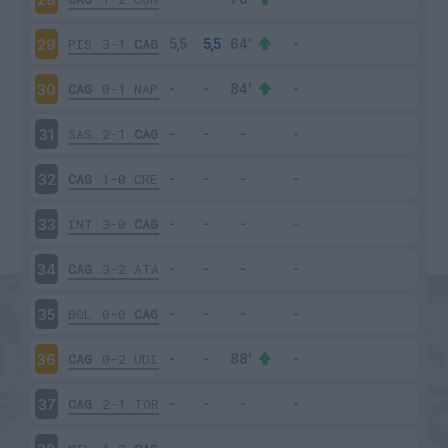
PIS
3-1
CAG
29
CAG
0-1
NAP
30
SAS
2-1
CAG
31
CAG
1-0
CRE
32
INT
3-0
CAG
33
CAG
3-2
ATA
34
BOL
0-0
CAG
35
CAG
0-2
UDI
36
CAG
2-1
TOR
37