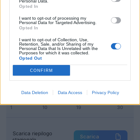
Personal Data.
Classic
Mantra
Opted In
I want to opt-out of processing my
Personal Data for Targeted Advertising.
Riepilogo stagione
Opted In
I want to opt-out of Collection, Use,
Titolare
0 - 0
%
Retention, Sale, and/or Sharing of my
Personal Data that Is Unrelated with the
Entrato
7 - 36
%
Purposes for which it was collected.
Opted Out
Squalificato
0 - 0
%
CONFIRM
Infortunato
0 - 0
%
Inutilizzato
12 - 63
%
Data Deletion
Data Access
Privacy Policy
Scarica riepilogo
Scarica
stagionale