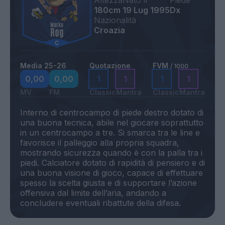
Altezza
Nato il
Piede
180cm
19 Lug 1995
Dx
Nazionalità
Croazia
Media 25-26
Quotazione
FVM
/ 1000
0,00
0,00
1
1
1
1
MV
FM
Classic
Mantra
Classic
Mantra
Interno di centrocampo di piede destro dotato di
una buona tecnica, abile nel giocare soprattutto
in un centrocampo a tre. Si smarca tra le line e
favorisce il palleggio alla propria squadra,
mostrando sicurezza quando è con la palla tra i
piedi. Calciatore dotato di rapidità di pensiero e di
una buona visione di gioco, capace di effettuare
spesso la scelta giusta e di supportare l’azione
offensiva dal limite dell’aria, andando a