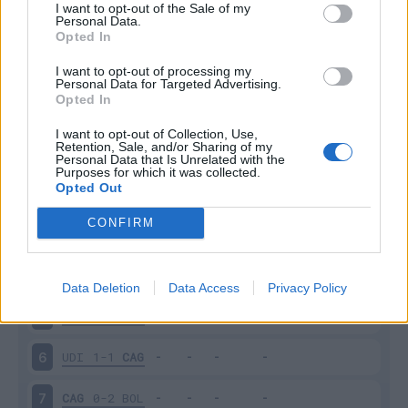
I want to opt-out of the Sale of my
Personal Data.
Opted In
Scarica riepilogo
Scarica
stagionale
I want to opt-out of processing my
Personal Data for Targeted Advertising.
Opted In
Giornata
Voto
FV
Entrato
Uscito
Bonus/Malus
I want to opt-out of Collection, Use,
Retention, Sale, and/or Sharing of my
CAG
1-1
FIO
1
Personal Data that Is Unrelated with the
Purposes for which it was collected.
Opted Out
NAP
1-0
CAG
2
CONFIRM
CAG
2-0
PAR
3
LEC
1-2
CAG
4
Data Deletion
Data Access
Privacy Policy
CAG
0-2
INT
5
UDI
1-1
CAG
6
CAG
0-2
BOL
7