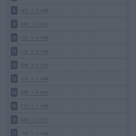
VER
2-2
CAG
8
CAG
1-2
SAS
9
LAZ
2-0
CAG
10
COM
0-0
CAG
11
CAG
3-3
GEN
12
JUV
2-1
CAG
13
CAG
1-0
ROM
14
ATA
2-1
CAG
15
CAG
2-2
PIS
16
TOR
1-2
CAG
17