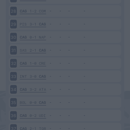
CAG
1-2
COM
28
PIS
3-1
CAG
29
CAG
0-1
NAP
30
SAS
2-1
CAG
31
CAG
1-0
CRE
32
INT
3-0
CAG
33
CAG
3-2
ATA
34
BOL
0-0
CAG
35
CAG
0-2
UDI
36
CAG
2-1
TOR
37