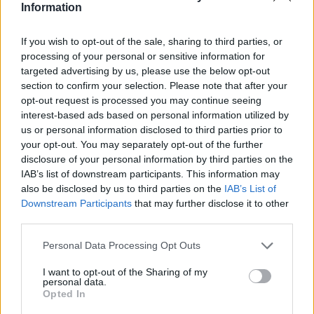
Information
If you wish to opt-out of the sale, sharing to third parties, or
processing of your personal or sensitive information for
Classic
Mantra
targeted advertising by us, please use the below opt-out
section to confirm your selection. Please note that after your
opt-out request is processed you may continue seeing
Riepilogo stagione
interest-based ads based on personal information utilized by
us or personal information disclosed to third parties prior to
your opt-out. You may separately opt-out of the further
Titolare
0 - 0
%
disclosure of your personal information by third parties on the
Entrato
0 - 0
%
IAB’s list of downstream participants. This information may
also be disclosed by us to third parties on the
IAB’s List of
Squalificato
0 - 0
%
Downstream Participants
that may further disclose it to other
Infortunato
0 - 0
%
third parties.
Inutilizzato
38 - 100
%
Personal Data Processing Opt Outs
I want to opt-out of the Sharing of my
personal data.
Opted In