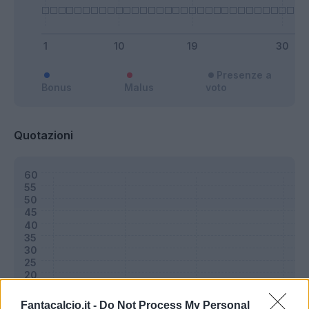
Presenze a
Bonus
Malus
voto
Quotazioni
Fantacalcio.it -
Do Not Process My Personal