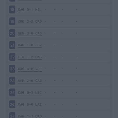
CAG
0-1
MIL
18
CRE
2-2
CAG
19
GEN
3-0
CAG
20
CAG
1-0
JUV
21
FIO
1-2
CAG
22
CAG
4-0
VER
23
ROM
2-0
CAG
24
CAG
0-2
LEC
25
CAG
0-0
LAZ
26
PAR
1-1
CAG
27