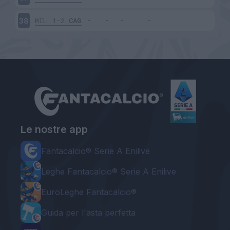
MIL
1-2
CAG
38
Le nostre app
Fantacalcio® Serie A Enilive
Leghe Fantacalcio® Serie A Enilive
EuroLeghe Fantacalcio®
Guida per l'asta perfetta