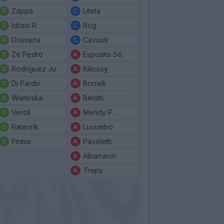
Zappa
Liteta
Idrissi R.
Rog
Dossena
Cavuoti
Zè Pedro
Esposito Se.
Rodriguez Ju.
Kilicsoy
Di Pardo
Borrelli
Wieteska
Belotti
Veroli
Mendy P.
Raterink
Luvumbo
Pintus
Pavoletti
Albarracin
Trepy