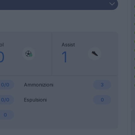
ol
Assist
0
1
0/0
Ammonizioni
3
0/0
Espulsioni
0
0