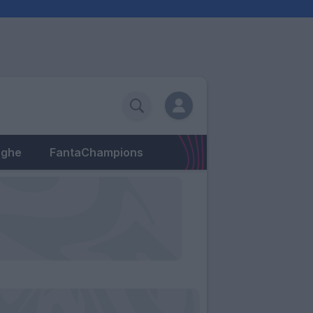
eghe
FantaChampions