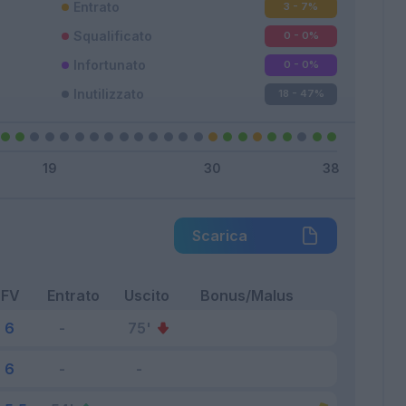
Entrato
3 - 7
%
Squalificato
0 - 0
%
Infortunato
0 - 0
%
Inutilizzato
18 - 47
%
Scarica
FV
Entrato
Uscito
Bonus/Malus