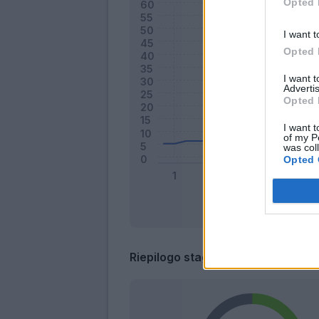
Opted 
I want t
Opted 
I want 
Advertis
Opted 
I want t
of my P
was col
Opted 
Riepilogo stagione