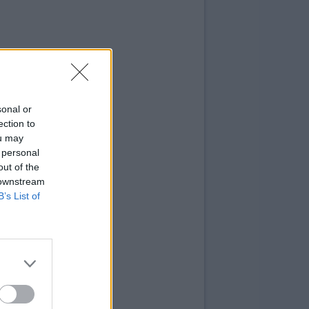
sonal or
ection to
ou may
 personal
out of the
 downstream
B’s List of