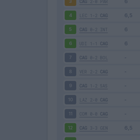
CAG
2-0
PAR
3
LEC
1-2
CAG
4
CAG
0-2
INT
5
UDI
1-1
CAG
6
CAG
0-2
BOL
7
VER
2-2
CAG
8
CAG
1-2
SAS
9
LAZ
2-0
CAG
10
COM
0-0
CAG
11
CAG
3-3
GEN
12