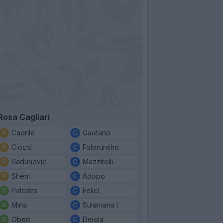
Rosa Cagliari
Caprile
Gaetano
Ciocci
Folorunsho
Radunovic
Mazzitelli
Sherri
Adopo
Palestra
Felici
Mina
Sulemana I.
Obert
Deiola