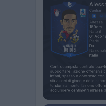
Aless
Cagliari
Altezza
189cm
Nato il
01 Ago 1
Piede
Dx
Nazionali
Italia
Centrocampista centrale box-to-
supportare l’azione offensiva ch
infatti, spesso a contrasto co
situazioni di gioco e delle seco
tendenzialmente l’azione offe