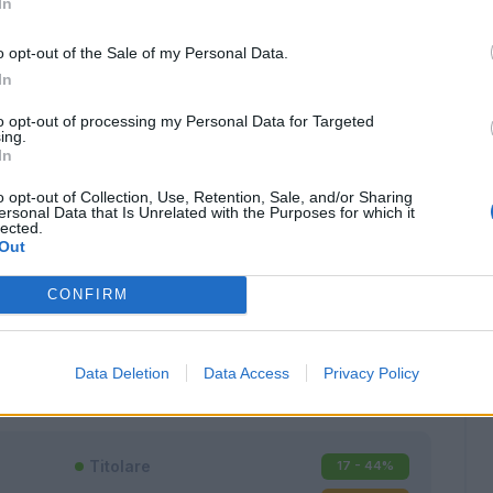
In
o opt-out of the Sale of my Personal Data.
In
to opt-out of processing my Personal Data for Targeted
ing.
In
o opt-out of Collection, Use, Retention, Sale, and/or Sharing
ersonal Data that Is Unrelated with the Purposes for which it
lected.
Out
CONFIRM
Classic
Mantra
Data Deletion
Data Access
Privacy Policy
Titolare
17 - 44
%