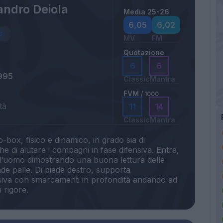
andro Deiola
Media 25-26
6,05
6,02
MV
FM
Quotazione
6
6
995
Classic
Mantra
FVM
/ 1000
tà
11
14
Classic
Mantra
box, fisico e dinamico, in grado sia di
e di aiutare i compagni in fase difensiva. Entra,
n l’uomo dimostrando una buona lettura delle
nde palle. Di piede destro, supporta
nsiva con smarcamenti in profondità andando ad