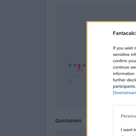
Fantacalci
If you wish 
sensitive in
confirm you
continue se
information 
further disc
participants
Downstream 
Bonus
Persona
Quotazioni
I want t