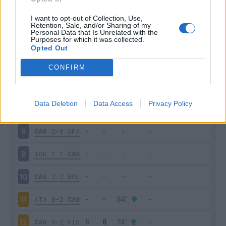
PAR
1-3
CAG
3
I want to opt-out of Collection, Use,
Retention, Sale, and/or Sharing of my
Personal Data that Is Unrelated with the
Purposes for which it was collected.
CAG
3-1
GEN
4
Opted Out
NAP
0-1
CAG
5
CONFIRM
CAG
1-1
VER
6
Data Deletion
Data Access
Privacy Policy
ROM
1-1
CAG
7
CAG
2-0
SPA
8
TOR
1-1
CAG
9
CAG
3-2
BOL
10
ATA
0-2
CAG
11
CAG
5-2
FIO
12