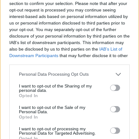
section to confirm your selection. Please note that after your
Entrato
13 - 34
%
opt-out request is processed you may continue seeing
interest-based ads based on personal information utilized by
Squalificato
0 - 0
%
us or personal information disclosed to third parties prior to
Infortunato
0 - 0
%
your opt-out. You may separately opt-out of the further
disclosure of your personal information by third parties on the
Inutilizzato
19 - 50
%
IAB’s list of downstream participants. This information may
also be disclosed by us to third parties on the
IAB’s List of
Downstream Participants
that may further disclose it to other
third parties.
Personal Data Processing Opt Outs
I want to opt-out of the Sharing of my
Scarica riepilogo
personal data.
Scarica
stagionale
Opted In
I want to opt-out of the Sale of my
Giornata
Voto
FV
Entrato
Uscito
Bonus/Malus
Personal Data.
Opted In
CAG
0-1
BRE
1
I want to opt-out of processing my
Personal Data for Targeted Advertising.
CAG
1-2
INT
2
Opted In