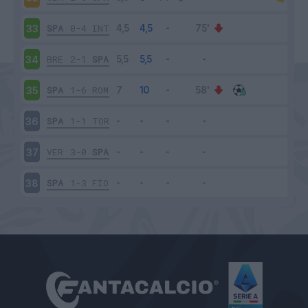
SPA
0-4
INT
33
BRE
2-1
SPA
34
SPA
1-6
ROM
35
SPA
1-1
TOR
36
VER
3-0
SPA
37
SPA
1-3
FIO
38