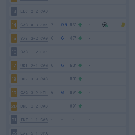
LEC
2-2
CAG
13
CAG
4-3
SAM
14
SAS
2-2
CAG
15
CAG
1-2
LAZ
16
UDI
2-1
CAG
17
JUV
4-0
CAG
18
CAG
0-2
MIL
19
BRE
2-2
CAG
20
INT
1-1
CAG
21
LAZ
5-1
SPA
22