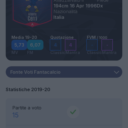
Altezza
Nato il
Piede
194cm
16 Apr 1996
Dx
Nazionalità
Italia
Media 19-20
Quotazione
FVM
/ 1000
5,73
6,07
4
4
-
-
MV
FM
Classic
Mantra
Classic
Mantra
Statistiche 2019-20
Partite a voto
15