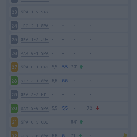
SPA
1-2
SAS
23
LEC
2-1
SPA
24
SPA
1-2
JUV
25
PAR
0-1
SPA
26
SPA
0-1
CAG
27
NAP
3-1
SPA
28
SPA
2-2
MIL
29
SAM
3-0
SPA
30
SPA
0-3
UDI
31
GEN
2-0
SPA
32