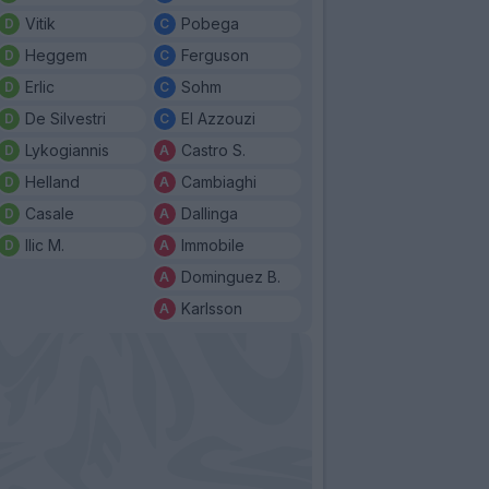
Vitik
Pobega
Heggem
Ferguson
Erlic
Sohm
De Silvestri
El Azzouzi
Lykogiannis
Castro S.
Helland
Cambiaghi
Casale
Dallinga
Ilic M.
Immobile
Dominguez B.
Karlsson