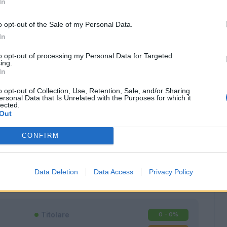
In
o opt-out of the Sale of my Personal Data.
In
to opt-out of processing my Personal Data for Targeted
ing.
In
o opt-out of Collection, Use, Retention, Sale, and/or Sharing
ersonal Data that Is Unrelated with the Purposes for which it
lected.
Out
CONFIRM
Classic
Mantra
Data Deletion
Data Access
Privacy Policy
Titolare
0 - 0
%