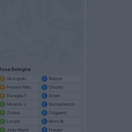
Rosa Bologna
Skorupski
Ndoye
Pessina Mas.
Orsolini
Ravaglia F.
Rowe
Miranda J.
Bernardeschi
Zortea
Odgaard
Lucumì
Moro N.
Joao Mario
Freuler