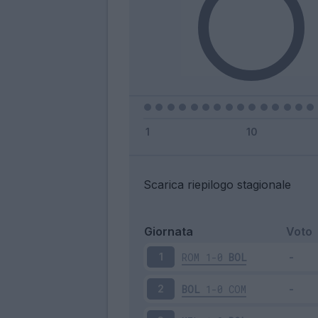
Scarica riepilogo stagionale
Giornata
Voto
ROM
1-0
BOL
1
BOL
1-0
COM
2