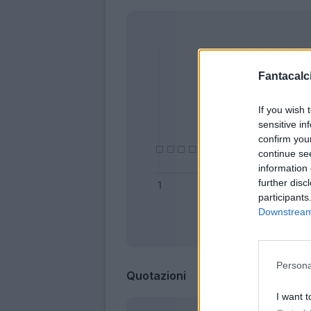
Fantacalci
If you wish 
sensitive in
confirm you
continue se
information 
further disc
participants
Downstream 
Bonus
Persona
Quotazioni
I want t