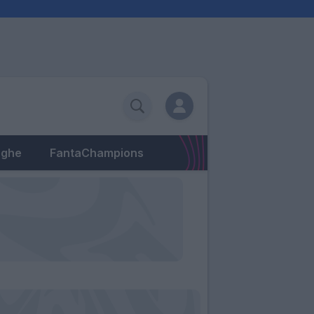
eghe
FantaChampions