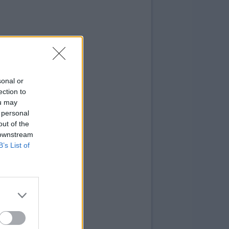
sonal or
ection to
ou may
 personal
out of the
 downstream
B’s List of