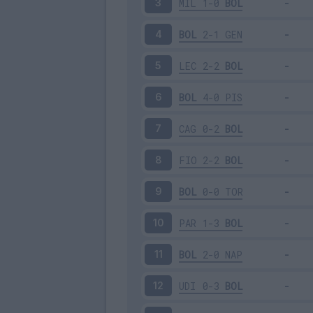
MIL
1-0
BOL
3
BOL
2-1
GEN
4
LEC
2-2
BOL
5
BOL
4-0
PIS
6
CAG
0-2
BOL
7
FIO
2-2
BOL
8
BOL
0-0
TOR
9
PAR
1-3
BOL
10
BOL
2-0
NAP
11
UDI
0-3
BOL
12