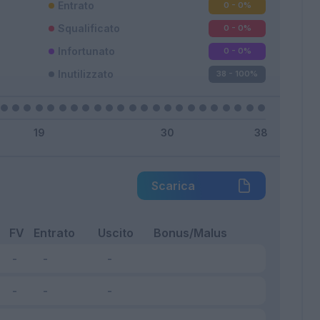
Entrato
0 - 0
%
Squalificato
0 - 0
%
Infortunato
0 - 0
%
Inutilizzato
38 - 100
%
Scarica
FV
Entrato
Uscito
Bonus/Malus