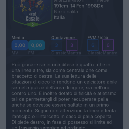
Altezza
Nato il
Piede
191cm
14 Feb 1998
Dx
Nazionalità
Italia
Media
Quotazione
FVM
/ 1000
0,00
0,00
3
3
6
6
MV
FM
Classic
Mantra
Classic
Mantra
Può giocare sia in una difesa a quattro che in
una linea a tre, sia come centrale che come
braccetto di destra. La sua lettura delle
situazioni di gioco lo rendono un calciatore abile
sia nella pulizia dell’area di rigore, sia nell’uno
contro uno. È inoltre dotato di fisicità e atletismo
tali da permettergli di poter recuperare palla
anche se dovesse essere saltato in un primo
momento. Segue con attenzione la linea e tenta
l’anticipo o l’intercetto in caso di palla coperta.
Di piede destro, in fase di possesso si limita ad