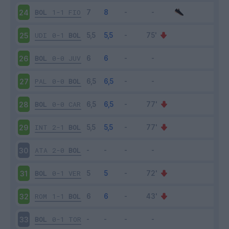
BOL
1-1
FIO
24
UDI
0-1
BOL
25
BOL
0-0
JUV
26
PAL
0-0
BOL
27
BOL
0-0
CAR
28
INT
2-1
BOL
29
ATA
2-0
BOL
30
BOL
0-1
VER
31
ROM
1-1
BOL
32
BOL
0-1
TOR
33