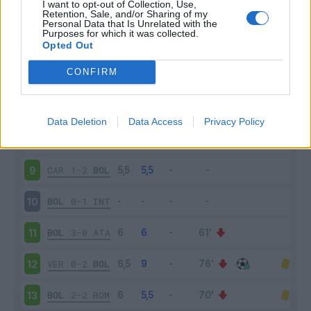
I want to opt-out of Collection, Use,
BOL
1-0
FRO
4
Retention, Sale, and/or Sharing of my
Personal Data that Is Unrelated with the
Purposes for which it was collected.
FIO
2-0
BOL
5
Opted Out
CONFIRM
BOL
1-2
UDI
6
JUV
3-1
BOL
7
Data Deletion
Data Access
Privacy Policy
BOL
0-1
PAL
8
CAR
1-2
BOL
9
BOL
0-1
INT
10
BOL
3-0
ATA
11
VER
0-2
BOL
12
BOL
2-2
ROM
13