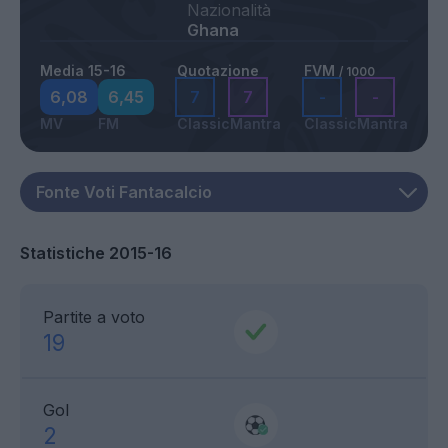
Nazionalità
Ghana
Media 15-16
Quotazione
FVM
/ 1000
6,08
6,45
7
7
-
-
MV
FM
Classic
Mantra
Classic
Mantra
Statistiche 2015-16
Partite a voto
19
Gol
2