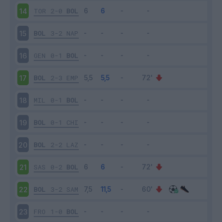
TOR
2-0
BOL
14
BOL
3-2
NAP
15
GEN
0-1
BOL
16
BOL
2-3
EMP
17
MIL
0-1
BOL
18
BOL
0-1
CHI
19
BOL
2-2
LAZ
20
SAS
0-2
BOL
21
BOL
3-2
SAM
22
FRO
1-0
BOL
23