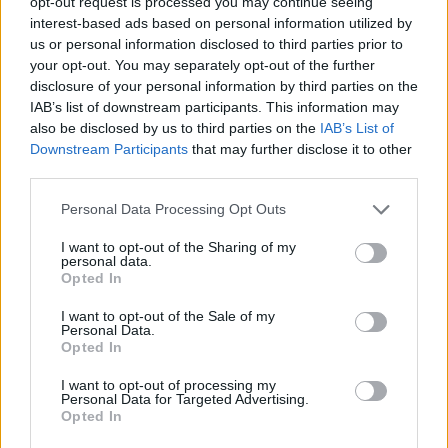
opt-out request is processed you may continue seeing
interest-based ads based on personal information utilized by
Infortunato
0 - 0
%
us or personal information disclosed to third parties prior to
Inutilizzato
18 - 47
%
your opt-out. You may separately opt-out of the further
disclosure of your personal information by third parties on the
IAB’s list of downstream participants. This information may
also be disclosed by us to third parties on the
IAB’s List of
Downstream Participants
that may further disclose it to other
third parties.
Personal Data Processing Opt Outs
Scarica riepilogo
Scarica
stagionale
I want to opt-out of the Sharing of my
personal data.
Opted In
Giornata
Voto
FV
Entrato
Uscito
Bonus/Malus
I want to opt-out of the Sale of my
Personal Data.
LAZ
2-4
BOL
1
Opted In
BOL
1-6
SAS
2
I want to opt-out of processing my
Personal Data for Targeted Advertising.
Opted In
SAM
3-3
BOL
3