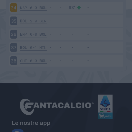
NAP
6-0
BOL
34
BOL
2-0
GEN
35
EMP
0-0
BOL
36
BOL
0-1
MIL
37
CHI
0-0
BOL
38
Le nostre app