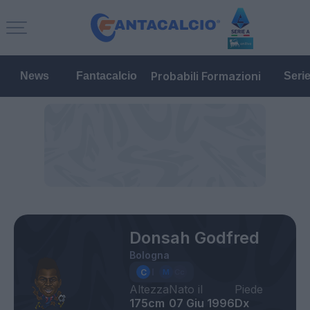
Probabili Formazioni
News
Fantacalcio
Seri
Donsah Godfred
Bologna
Altezza
Nato il
Piede
175cm
07 Giu 1996
Dx