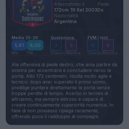
Altezza
Nato il
Piede
172cm
19 Set 2003
Dx
Nazionalità
Argentina
Media 25-26
Quotazione
FVM
/ 1000
5,81
6,00
3
3
8
8
MV
FM
Classic
Mantra
Classic
Mantra
Ala offensiva di piede destro, che ama partire da
sinistra per accentrarsi e concludere verso la
porta. Alto 172 centimetri, risulta molto agile e
tecnico: dopo aver superato il primo uomo,
predilige puntare direttamente la porta senza
troppe perdite di tempo. Acerbo in termini di
altruismo, ma sempre estroso e capace di
creare continuamente superiorità numerica. In
fase di non possesso ripiega raramente,