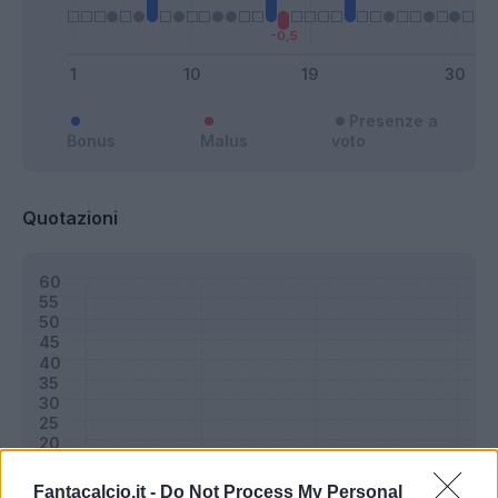
Presenze a
Bonus
Malus
voto
Quotazioni
Fantacalcio.it -
Do Not Process My Personal