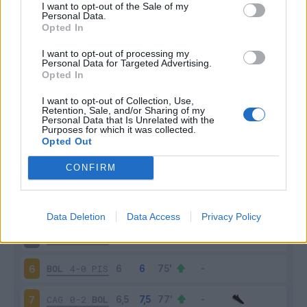
I want to opt-out of the Sale of my
Personal Data.
Opted In
Scarica riepilogo
Scarica
stagionale
I want to opt-out of processing my
Personal Data for Targeted Advertising.
Opted In
Giornata
Voto
FV
Entrato
Uscito
Bonus/Malus
I want to opt-out of Collection, Use,
Retention, Sale, and/or Sharing of my
ROM
1-0
BOL
1
Personal Data that Is Unrelated with the
Purposes for which it was collected.
Opted Out
BOL
1-0
COM
2
CONFIRM
MIL
1-0
BOL
3
BOL
2-1
GEN
4
Data Deletion
Data Access
Privacy Policy
LEC
2-2
BOL
5
BOL
4-0
PIS
6
CAG
0-2
BOL
7