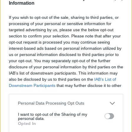
Information
If you wish to opt-out of the sale, sharing to third parties, or
processing of your personal or sensitive information for
Classic
Mantra
targeted advertising by us, please use the below opt-out
section to confirm your selection. Please note that after your
opt-out request is processed you may continue seeing
Riepilogo stagione
interest-based ads based on personal information utilized by
us or personal information disclosed to third parties prior to
your opt-out. You may separately opt-out of the further
Titolare
6 - 15
%
disclosure of your personal information by third parties on the
Entrato
9 - 23
%
IAB’s list of downstream participants. This information may
also be disclosed by us to third parties on the
IAB’s List of
Squalificato
0 - 0
%
Downstream Participants
that may further disclose it to other
Infortunato
0 - 0
%
third parties.
Inutilizzato
23 - 60
%
Personal Data Processing Opt Outs
I want to opt-out of the Sharing of my
personal data.
Opted In