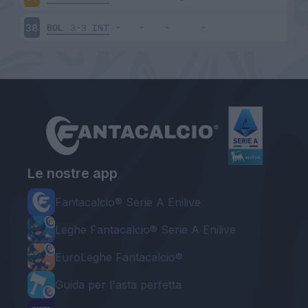
BOL
3-3
INT
38
Le nostre app
Fantacalcio® Serie A Enilive
Leghe Fantacalcio® Serie A Enilive
EuroLeghe Fantacalcio®
Guida per l'asta perfetta