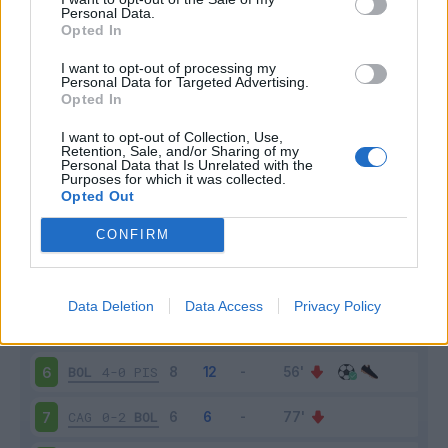
Personal Data.
Opted In
Scarica riepilogo
Scarica
stagionale
I want to opt-out of processing my
Personal Data for Targeted Advertising.
Opted In
Giornata
Voto
FV
Entrato
Uscito
Bonus/Malus
I want to opt-out of Collection, Use,
ROM
1-0
BOL
1
Retention, Sale, and/or Sharing of my
Personal Data that Is Unrelated with the
Purposes for which it was collected.
BOL
1-0
COM
2
Opted Out
CONFIRM
MIL
1-0
BOL
3
BOL
2-1
GEN
4
Data Deletion
Data Access
Privacy Policy
LEC
2-2
BOL
5
BOL
4-0
PIS
6
CAG
0-2
BOL
7