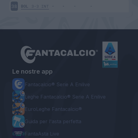
BOL
3-3
INT
38
Le nostre app
Fantacalcio® Serie A Enilive
Leghe Fantacalcio® Serie A Enilive
EuroLeghe Fantacalcio®
Guida per l'asta perfetta
FantaAsta Live