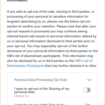
Information
If you wish to opt-out of the sale, sharing to third parties, or
Classic
Mantra
processing of your personal or sensitive information for
targeted advertising by us, please use the below opt-out
section to confirm your selection. Please note that after your
opt-out request is processed you may continue seeing
Riepilogo stagione
interest-based ads based on personal information utilized by
us or personal information disclosed to third parties prior to
Titolare
17 - 44
%
your opt-out. You may separately opt-out of the further
disclosure of your personal information by third parties on the
Entrato
11 - 28
%
IAB’s list of downstream participants. This information may
Squalificato
0 - 0
%
also be disclosed by us to third parties on the
IAB’s List of
Downstream Participants
that may further disclose it to other
Infortunato
0 - 0
%
third parties.
Inutilizzato
10 - 26
%
Personal Data Processing Opt Outs
I want to opt-out of the Sharing of my
personal data.
Opted In
I want to opt-out of the Sale of my