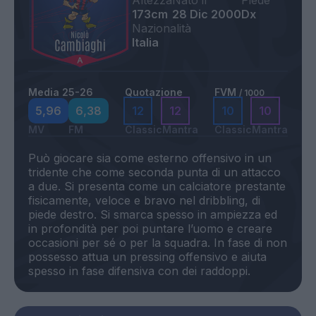
Altezza
Nato il
Piede
173cm
28 Dic 2000
Dx
Nazionalità
Italia
Media 25-26
Quotazione
FVM
/ 1000
5,96
6,38
12
12
10
10
MV
FM
Classic
Mantra
Classic
Mantra
Può giocare sia come esterno offensivo in un
tridente che come seconda punta di un attacco
a due. Si presenta come un calciatore prestante
fisicamente, veloce e bravo nel dribbling, di
piede destro. Si smarca spesso in ampiezza ed
in profondità per poi puntare l’uomo e creare
occasioni per sé o per la squadra. In fase di non
possesso attua un pressing offensivo e aiuta